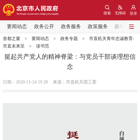
网站地图
搜索
无障碍
登录
要闻动态
要闻动态
政务公开
政务服务
政策服务
政民互动
首都之窗
>
要闻动态
>
政务专题
>
市直机关青年忠诚教育-
党中央精神
国务院信息
中央部委动态
市直未来呈
>
读书范
挺起共产党人的精神脊梁：与党员干部谈理想信
北京要闻
会议信息
部门动态
念
各区热点
日期：2020-11-24 19:28
来源：市直机关团工委
政务公开
市领导
机构职能
政策服务
政策兑现
政策解读
回应关切