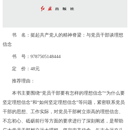
走进北京
北京概况
十六区概览
人文北京
书 名：挺起共产党人的精神脊梁：与党员干部谈理想
绿色北京
图说北京
视频北京
信念
多语种
书 号：9787505148444
ENGLISH
한국어
日本語
定 价：48元
推荐理由：
DEUTSCH
FRANÇAIS
РУССКИЙ ЯЗЫК
本书主要围绕“党员干部要有怎样的理想信念”“为什么要
ESPAÑOL
العربية
PORTUGUÊS
坚定理想信念”和“如何坚定理想信念”等问题，紧密联系党员
干部的思想、工作实际，对党员干部树立崇高的理想信念、
ITALIANO
不忘初心、砥砺前行等方面的要求进行了深刻阐述，是帮助