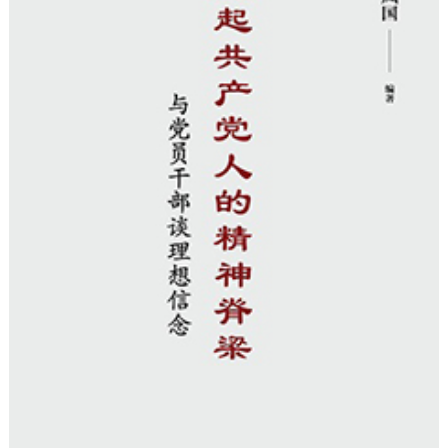
决策公开
专题公开
政务服务
个人服务
法人服务
部门服务
便民服务
利企服务
投资项目
中介服务
阳光政务
政民互动
12345网上接诉即办
我要咨询
我要建议
参与调查
在线访谈
图说互动