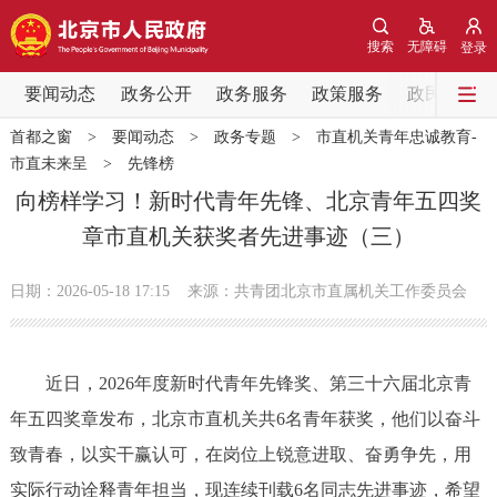
网站地图
搜索
无障碍
登录
要闻动态
要闻动态
政务公开
政务服务
政策服务
政民互动
首都之窗
>
要闻动态
>
政务专题
>
市直机关青年忠诚教育-
党中央精神
国务院信息
中央部委动态
市直未来呈
>
先锋榜
向榜样学习！新时代青年先锋、北京青年五四奖
北京要闻
会议信息
部门动态
章市直机关获奖者先进事迹（三）
各区热点
日期：2026-05-18 17:15
来源：共青团北京市直属机关工作委员会
政务公开
近日，2026年度新时代青年先锋奖、第三十六届北京青
市领导
机构职能
政策服务
年五四奖章发布，北京市直机关共6名青年获奖，他们以奋斗
致青春，以实干赢认可，在岗位上锐意进取、奋勇争先，用
政策兑现
政策解读
回应关切
实际行动诠释青年担当，现连续刊载6名同志先进事迹，希望