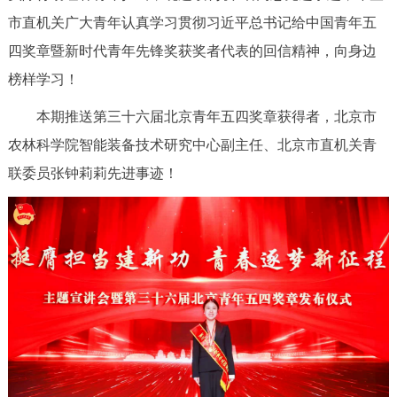
市直机关广大青年认真学习贯彻习近平总书记给中国青年五
决策公开
专题公开
四奖章暨新时代青年先锋奖获奖者代表的回信精神，向身边
政务服务
榜样学习！
个人服务
法人服务
部门服务
本期推送第三十六届北京青年五四奖章获得者，北京市
农林科学院智能装备技术研究中心副主任、北京市直机关青
便民服务
利企服务
投资项目
联委员张钟莉莉先进事迹！
中介服务
阳光政务
政民互动
12345网上接诉即办
我要咨询
我要建议
参与调查
在线访谈
图说互动