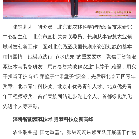
走进北京
北京概况
十六区概览
人文北京
张钟莉莉，研究员，北京市农林科学智能装备技术研究
中心副主任，北京市直机关青联委员。长期从事智慧农业领
绿色北京
图说北京
视频北京
域科技创新工作，面对北京乃至我国长期水资源短缺的基本
多语种
市情国情，她模范践行“节水优先”的重要要求，聚焦于智能灌
溉技术与装备研发，用青春智慧破解农业“卡脖子”难题，用实
ENGLISH
한국어
日本語
干担当守护首都“菜篮子”“果盘子”安全，先后获北京五四青年
奖章、北京青年科技奖、北京市优秀青年人才、北京优秀青
DEUTSCH
FRANÇAIS
РУССКИЙ ЯЗЫК
年工程师标兵、首都民族团结进步先进个人、首都绿化美化
ESPAÑOL
العربية
PORTUGUÊS
先进个人等表彰。
深耕智能灌溉技术 勇攀科技创新高峰
ITALIANO
农业装备是“国之重器”。张钟莉莉带领团队开展基于作物