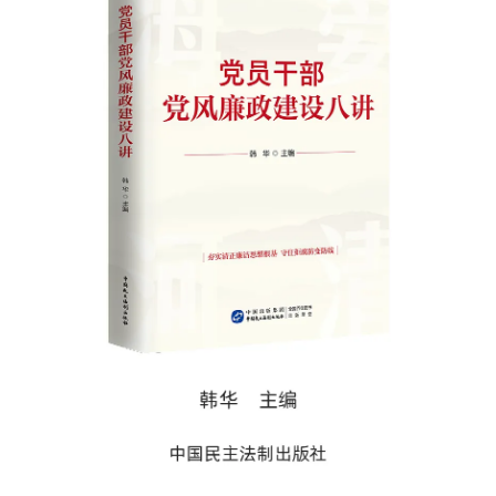
决策公开
专题公开
政务服务
个人服务
法人服务
部门服务
便民服务
利企服务
投资项目
中介服务
阳光政务
政民互动
12345网上接诉即办
我要咨询
我要建议
参与调查
在线访谈
图说互动