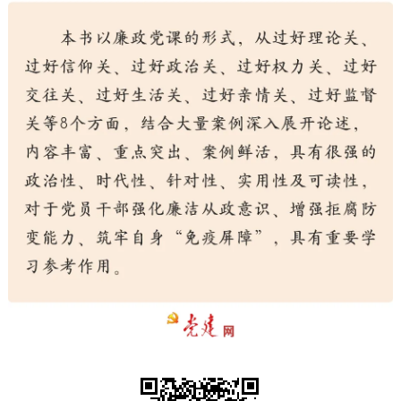
走进北京
北京概况
十六区概览
人文北京
绿色北京
图说北京
视频北京
多语种
ENGLISH
한국어
日本語
DEUTSCH
FRANÇAIS
РУССКИЙ ЯЗЫК
ESPAÑOL
العربية
PORTUGUÊS
ITALIANO