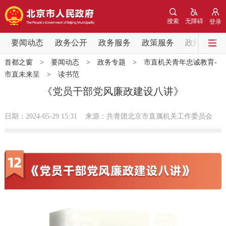
网站地图
搜索
无障碍
登录
要闻动态
要闻动态
政务公开
政务服务
政策服务
政民互动
首都之窗
>
要闻动态
>
政务专题
>
市直机关青年忠诚教育-
党中央精神
国务院信息
中央部委动态
市直未来呈
>
读书范
《党员干部党风廉政建设八讲》
北京要闻
会议信息
部门动态
日期：2024-05-29 15:31
来源：共青团北京市直属机关工作委员会
各区热点
政务公开
市领导
机构职能
政策服务
政策兑现
政策解读
回应关切