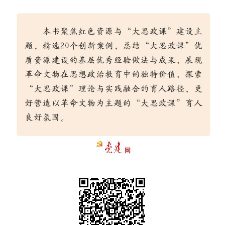
走进北京
北京概况
十六区概览
人文北京
绿色北京
图说北京
视频北京
多语种
ENGLISH
한국어
日本語
DEUTSCH
FRANÇAIS
РУССКИЙ ЯЗЫК
ESPAÑOL
العربية
PORTUGUÊS
ITALIANO