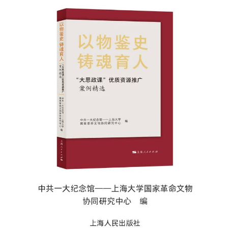
决策公开
专题公开
政务服务
个人服务
法人服务
部门服务
便民服务
利企服务
投资项目
中介服务
阳光政务
政民互动
12345网上接诉即办
我要咨询
我要建议
参与调查
在线访谈
图说互动