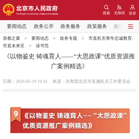
网站地图
搜索
无障碍
登录
要闻动态
要闻动态
政务公开
政务服务
政策服务
政民互动
首都之窗
>
要闻动态
>
政务专题
>
市直机关青年忠诚教育-
党中央精神
国务院信息
中央部委动态
市直未来呈
>
读书范
《以物鉴史 铸魂育人——“大思政课”优质资源推
北京要闻
会议信息
部门动态
广案例精选》
各区热点
日期：2026-05-19 10:42
来源：共青团北京市直属机关工作委员会
政务公开
市领导
机构职能
政策服务
政策兑现
政策解读
回应关切