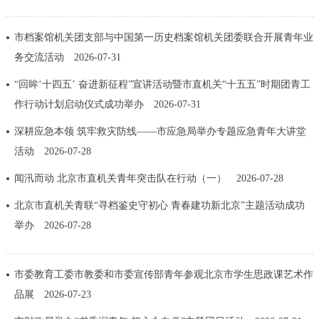
决策公开
专题公开
市档案馆机关团支部与中国第一历史档案馆机关团委联合开展青年业
政务服务
务交流活动
2026-07-31
“回眸‘十四五’ 奋进新征程”宣讲活动暨市直机关“十五五”时期团青工
个人服务
法人服务
部门服务
作行动计划启动仪式成功举办
2026-07-31
深耕应急本领 筑牢救灾防线——市应急局举办专题应急青年大讲堂
便民服务
利企服务
投资项目
活动
2026-07-28
中介服务
阳光政务
闻汛而动 北京市直机关青年突击队在行动（一）
2026-07-28
北京市直机关青联“寻档鉴史守初心 青春建功新北京”主题活动成功
政民互动
举办
2026-07-28
12345网上接诉即办
我要咨询
我要建议
市委教育工委市教委和市委宣传部青年参观北京市学生思政课艺术作
参与调查
在线访谈
图说互动
品展
2026-07-23