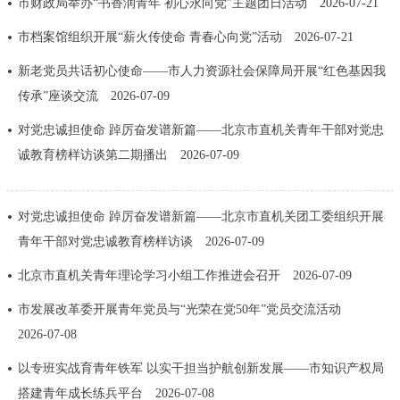
市财政局举办“书香润青年 初心永向党”主题团日活动
2026-07-21
走进北京
市档案馆组织开展“薪火传使命 青春心向党”活动
2026-07-21
北京概况
十六区概览
人文北京
新老党员共话初心使命——市人力资源社会保障局开展“红色基因我
传承”座谈交流
2026-07-09
绿色北京
图说北京
视频北京
对党忠诚担使命 踔厉奋发谱新篇——北京市直机关青年干部对党忠
多语种
诚教育榜样访谈第二期播出
2026-07-09
ENGLISH
한국어
日本語
对党忠诚担使命 踔厉奋发谱新篇——北京市直机关团工委组织开展
青年干部对党忠诚教育榜样访谈
2026-07-09
DEUTSCH
FRANÇAIS
РУССКИЙ ЯЗЫК
北京市直机关青年理论学习小组工作推进会召开
2026-07-09
ESPAÑOL
العربية
PORTUGUÊS
市发展改革委开展青年党员与“光荣在党50年”党员交流活动
2026-07-08
ITALIANO
以专班实战育青年铁军 以实干担当护航创新发展——市知识产权局
搭建青年成长练兵平台
2026-07-08