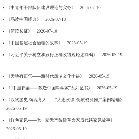
《中青年干部队伍建设理论与实务》
2026-07-10
决策公开
专题公开
《品读中国经典》
2026-07-10
政务服务
《简读长征》
2026-07-10
个人服务
法人服务
部门服务
《中国基层社会治理的故事》
2026-05-19
《习近平关于树立和践行正确政绩观论述摘编》
2026-05-19
便民服务
利企服务
投资项目
《天地有正气——新时代廉洁文化十讲》
2026-05-19
中介服务
阳光政务
《“中国脊梁——致敬中国科学家”系列丛书》
2026-05-19
政民互动
《以物鉴史 铸魂育人——“大思政课”优质资源推广案例精选》
12345网上接诉即办
我要咨询
我要建议
2026-05-19
《红色家风——老一辈无产阶级革命家后代谈家风故事》
参与调查
在线访谈
图说互动
2026-05-19