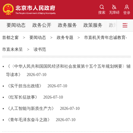
网站地图
搜索
无障碍
登录
要闻动态
要闻动态
政务公开
政务服务
政策服务
政民互动
首都之窗
>
要闻动态
>
政务专题
>
市直机关青年忠诚教育-
党中央精神
国务院信息
中央部委动态
市直未来呈
>
读书范
北京要闻
会议信息
部门动态
《〈中华人民共和国国民经济和社会发展第十五个五年规划纲要〉辅
导读本》
2026-07-10
各区热点
《实干担当出政绩》
2026-07-10
政务公开
《红军长征故事》
2026-07-10
市领导
机构职能
政策服务
《人工智能与新质生产力》
2026-07-10
《青年毛泽东奋斗之路》
2026-07-10
政策兑现
政策解读
回应关切