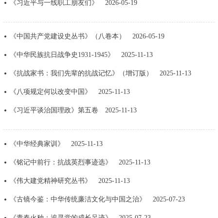
《习近平与一线职工朋友们》
2026-05-19
走进北京
北京概况
十六区概览
人文北京
《中国共产党建设史丛书》（八卷本）
2026-05-19
《中华民族抗日战争史1931-1945》
2025-11-13
绿色北京
图说北京
视频北京
《抗战家书：我们先辈的抗战记忆》（增订版）
2025-11-13
多语种
《八项规定何以改变中国》
2025-11-13
ENGLISH
한국어
日本語
《习近平谈治国理政》第五卷
2025-11-13
DEUTSCH
FRANÇAIS
РУССКИЙ ЯЗЫК
《中华经典家训》
2025-11-13
《铭记中前行：抗战英烈事迹选》
2025-11-13
ESPAÑOL
العربية
PORTUGUÊS
《伟大建党精神研究丛书》
2025-11-13
ITALIANO
《古镜今鉴：中华传统廉洁文化与中国之治》
2025-07-23
《青春火种：追寻党的成长足迹》
2025-07-23