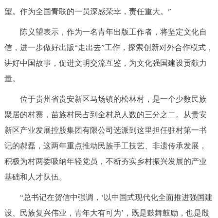
走进北京
望。作为全国青联的一员深感荣幸，责任重大。”
北京概况
十六区概览
人文北京
陈义望表示，作为一名青年出版工作者，将坚定文化自
信，进一步做好出版“走出去”工作，探索创新对外合作模式，
绿色北京
图说北京
视频北京
讲好中国故事，促进文明交流互鉴，为文化强国建设贡献力
量。
多语种
位于贵州省贵安新区马场镇的松林村，是一个少数民族
ENGLISH
한국어
日本語
聚居的村寨，苗族村民占到全村总人数的三分之二。从贵安
新区产业发展控股集团有限公司选派到这里担任驻村第一书
DEUTSCH
FRANÇAIS
РУССКИЙ ЯЗЫК
记的郝磊，这两年重点推动民族手工技艺、非遗传承发展，
积极为村两委吸纳年轻党员，不断夯实乡村振兴发展的产业
ESPAÑOL
العربية
PORTUGUÊS
基础和人才队伍。
ITALIANO
“总书记在贺信中强调，‘以中国式现代化全面推进强国建
设、民族复兴伟业，青年大有可为’，既是鼓舞鼓励，也是殷