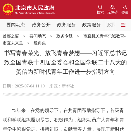
网站地图
搜索
无障碍
登录
要闻动态
要闻动态
政务公开
政务服务
政策服务
政民互动
首都之窗
>
要闻动态
>
政务专题
>
市直机关青年忠诚教育-
党中央精神
国务院信息
中央部委动态
市直未来呈
>
经典集
书写青春荣光、放飞青春梦想——习近平总书记
北京要闻
会议信息
部门动态
致全国青联十四届全委会和全国学联二十八大的
贺信为新时代青年工作进一步指明方向
各区热点
日期：2025-07-04 11:19
来源：新华社
政务公开
市领导
机构职能
政策服务
“5年来，在党的领导下，在共青团帮助指导下，各级青
联和学联组织履职尽责、积极作为，组织动员广大青年和青
政策兑现
政策解读
回应关切
年学生紧跟党走、拼搏进取，贡献青春力量，展现了新时代