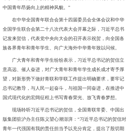
中国青年昂扬向上的精神风貌。”
决策公开
专题公开
在中华全国青年联合会第十四届委员会全体会议和中华
政务服务
全国学生联合会第二十八次代表大会开幕之际，习近平总书
个人服务
法人服务
部门服务
记发来贺信，代表党中央向大会的召开表示祝贺，向全国各
族各界青年和青年学生、向广大海外中华青年致以问候。
便民服务
利企服务
投资项目
广大青年和青年学生纷纷表示，习近平总书记的贺信立
意高远、催人奋进，对广大青年和青年学生成长成才寄予厚
中介服务
阳光政务
望，对新形势下做好青联和学联工作提出明确要求，要牢记
政民互动
总书记教导，与人民一起奋斗，与祖国一同奋进，在推进中
国式现代化的宏阔征程上书写青春荣光、放飞青春梦想。
12345网上接诉即办
我要咨询
我要建议
现场聆听习近平总书记的贺信，全国青联常委、中国出
版集团驻沪办主任陈义望心潮澎湃：“习近平总书记的贺信对
参与调查
在线访谈
图说互动
青年一代强国有我的责任担当予以充分肯定，提出了殷切期