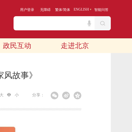
/
ENGLISH
用户登录
无障碍
繁体
简体
智能问答
政民互动
走进北京
家风故事》
大
中
小
分享：