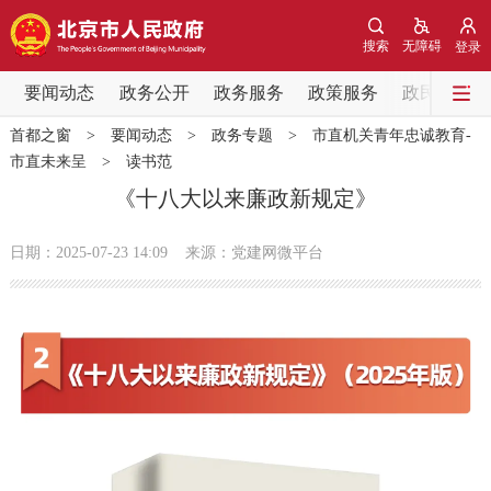
网站地图
搜索
无障碍
登录
要闻动态
要闻动态
政务公开
政务服务
政策服务
政民互动
首都之窗
>
要闻动态
>
政务专题
>
市直机关青年忠诚教育-
党中央精神
国务院信息
中央部委动态
市直未来呈
>
读书范
《十八大以来廉政新规定》
北京要闻
会议信息
部门动态
日期：2025-07-23 14:09
来源：党建网微平台
各区热点
政务公开
市领导
机构职能
政策服务
政策兑现
政策解读
回应关切