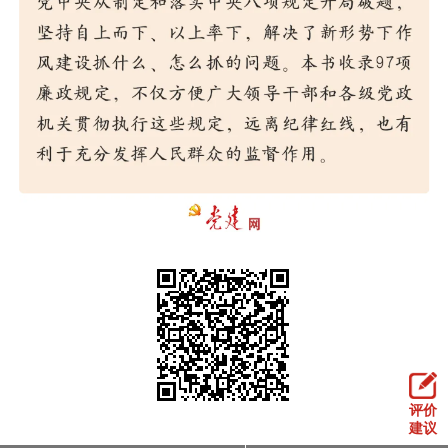
走进北京
北京概况
十六区概览
人文北京
绿色北京
图说北京
视频北京
多语种
ENGLISH
한국어
日本語
DEUTSCH
FRANÇAIS
РУССКИЙ ЯЗЫК
ESPAÑOL
العربية
PORTUGUÊS
ITALIANO
评价
建议