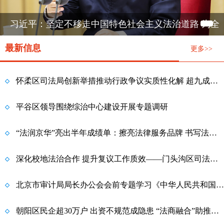
习近平：坚定不移走中国特色社会主义法治道路 为全
面建设社会主义现代化国家提供有力法治保障
最新信息
更多>>
怀柔区司法局创新举措推动行政争议实质性化解 超九成行政复议案件实现案结事了
平谷区领导围绕综治中心建设开展专题调研
“法润京华”亮出半年成绩单：擦亮法律服务品牌 书写法治惠民答卷
深化校地法治合作 提升复议工作质效——门头沟区司法局与北京工商大学法学院开展座谈交流
北京市审计局局长办公会会前专题学习《中华人民共和国法治宣传教育法》
朝阳区民企超30万户 出资不规范成隐患 “法商融合”助推民营经济高质量发展