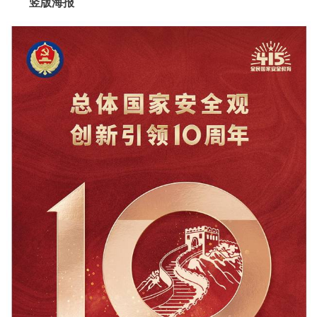
竖版海报
决策公开
专题公开
政务服务
个人服务
法人服务
部门服务
便民服务
利企服务
投资项目
中介服务
阳光政务
政民互动
12345网上接诉即办
我要咨询
我要建议
参与调查
在线访谈
图说互动