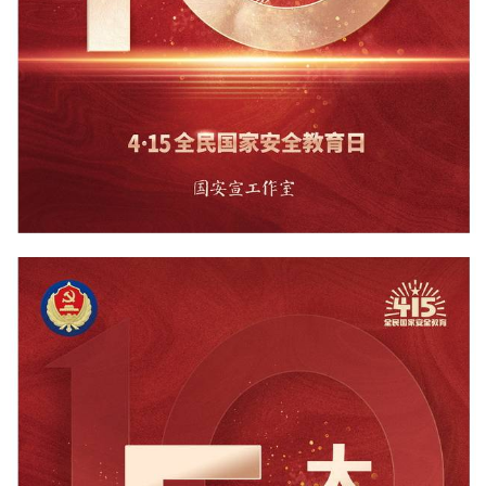
走进北京
北京概况
十六区概览
人文北京
绿色北京
图说北京
视频北京
多语种
ENGLISH
한국어
日本語
DEUTSCH
FRANÇAIS
РУССКИЙ ЯЗЫК
ESPAÑOL
العربية
PORTUGUÊS
ITALIANO