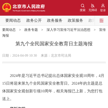
网站地图
搜索
无障碍
登录
要闻动态
要闻动态
政务公开
政务服务
政策服务
政民互动
要闻动态
>
政务专题
>
深入学习宣传习近平法治思想
>
宣传
党中央精神
国务院信息
中央部委动态
海报
第九个全民国家安全教育日主题海报
北京要闻
会议信息
部门动态
日期：2024-04-09 10:30
来源：北京市司法局
各区热点
政务公开
2024年是习近平总书记提出总体国家安全观10周年，4月
15日将迎来第九个全民国家安全教育日。2024年的主题是总
市领导
机构职能
政策服务
体国家安全观创新引领10周年，相关海报已上新，为您打包
送上。
政策兑现
政策解读
回应关切