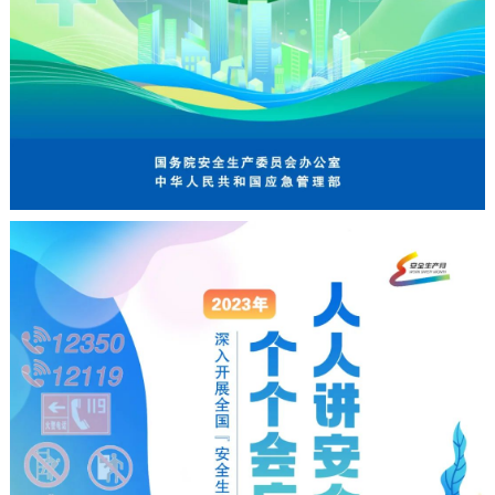
走进北京
北京概况
十六区概览
人文北京
绿色北京
图说北京
视频北京
多语种
ENGLISH
한국어
日本語
DEUTSCH
FRANÇAIS
РУССКИЙ ЯЗЫК
ESPAÑOL
العربية
PORTUGUÊS
ITALIANO