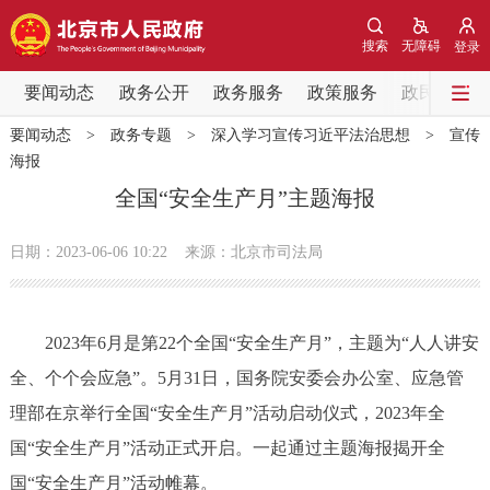
网站地图
搜索
无障碍
登录
要闻动态
要闻动态
政务公开
政务服务
政策服务
政民互动
要闻动态
>
政务专题
>
深入学习宣传习近平法治思想
>
宣传
党中央精神
国务院信息
中央部委动态
海报
全国“安全生产月”主题海报
北京要闻
会议信息
部门动态
日期：2023-06-06 10:22
来源：北京市司法局
各区热点
政务公开
2023年6月是第22个全国“安全生产月”，主题为“人人讲安
全、个个会应急”。5月31日，国务院安委会办公室、应急管
市领导
机构职能
政策服务
理部在京举行全国“安全生产月”活动启动仪式，2023年全
国“安全生产月”活动正式开启。一起通过主题海报揭开全
政策兑现
政策解读
回应关切
国“安全生产月”活动帷幕。