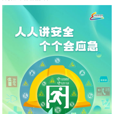
决策公开
专题公开
政务服务
个人服务
法人服务
部门服务
便民服务
利企服务
投资项目
中介服务
阳光政务
政民互动
12345网上接诉即办
我要咨询
我要建议
参与调查
在线访谈
图说互动