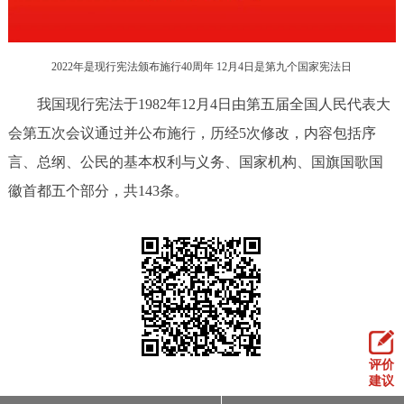
走进北京
北京概况
十六区概览
人文北京
2022年是现行宪法颁布施行40周年 12月4日是第九个国家宪法日
我国现行宪法于1982年12月4日由第五届全国人民代表大
绿色北京
图说北京
视频北京
会第五次会议通过并公布施行，历经5次修改，内容包括序
多语种
言、总纲、公民的基本权利与义务、国家机构、国旗国歌国
徽首都五个部分，共143条。
ENGLISH
한국어
日本語
DEUTSCH
FRANÇAIS
РУССКИЙ ЯЗЫК
ESPAÑOL
العربية
PORTUGUÊS
ITALIANO
评价
建议