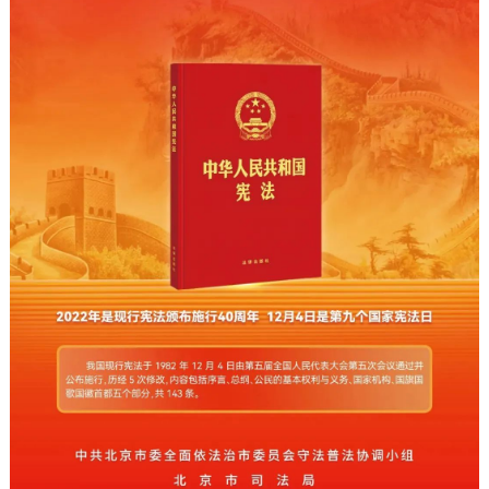
决策公开
专题公开
政务服务
个人服务
法人服务
部门服务
便民服务
利企服务
投资项目
中介服务
阳光政务
政民互动
12345网上接诉即办
我要咨询
我要建议
参与调查
在线访谈
图说互动