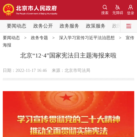
网站地图
搜索
无障碍
登录
要闻动态
要闻动态
政务公开
政务服务
政策服务
政民互动
要闻动态
>
政务专题
>
深入学习宣传习近平法治思想
>
宣传
党中央精神
国务院信息
中央部委动态
海报
北京“12·4”国家宪法日主题海报来啦
北京要闻
会议信息
部门动态
日期：2022-11-17 16:46
来源：北京市司法局
各区热点
政务公开
市领导
机构职能
政策服务
政策兑现
政策解读
回应关切