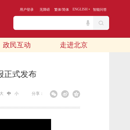
/
ENGLISH
用户登录
无障碍
繁体
简体
智能问答
政民互动
走进北京
报正式发布
大
中
小
分享：