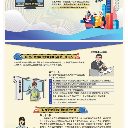
走进北京
北京概况
十六区概览
人文北京
绿色北京
图说北京
视频北京
多语种
ENGLISH
한국어
日本語
DEUTSCH
FRANÇAIS
РУССКИЙ ЯЗЫК
ESPAÑOL
العربية
PORTUGUÊS
ITALIANO