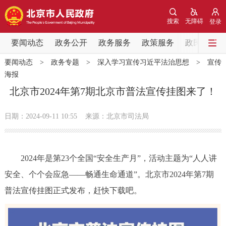
网站地图
搜索
无障碍
登录
要闻动态
要闻动态
政务公开
政务服务
政策服务
政民互动
要闻动态
>
政务专题
>
深入学习宣传习近平法治思想
>
宣传
党中央精神
国务院信息
中央部委动态
海报
北京市2024年第7期北京市普法宣传挂图来了！
北京要闻
会议信息
部门动态
日期：2024-09-11 10:55
来源：北京市司法局
各区热点
政务公开
2024年是第23个全国“安全生产月”，活动主题为“人人讲
安全、个个会应急——畅通生命通道”。北京市2024年第7期
市领导
机构职能
政策服务
普法宣传挂图正式发布，赶快下载吧。
政策兑现
政策解读
回应关切