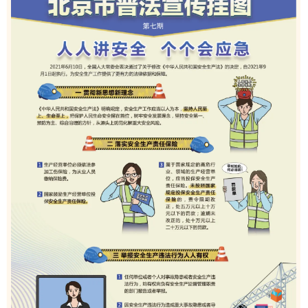
决策公开
专题公开
政务服务
个人服务
法人服务
部门服务
便民服务
利企服务
投资项目
中介服务
阳光政务
政民互动
12345网上接诉即办
我要咨询
我要建议
参与调查
在线访谈
图说互动