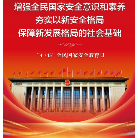
决策公开
专题公开
政务服务
个人服务
法人服务
部门服务
便民服务
利企服务
投资项目
中介服务
阳光政务
政民互动
12345网上接诉即办
我要咨询
我要建议
参与调查
在线访谈
图说互动