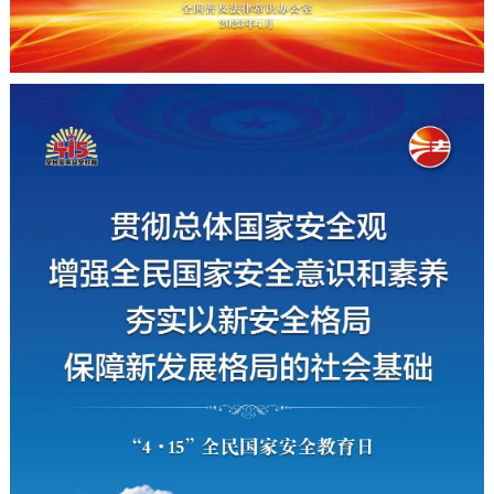
走进北京
北京概况
十六区概览
人文北京
绿色北京
图说北京
视频北京
多语种
ENGLISH
한국어
日本語
DEUTSCH
FRANÇAIS
РУССКИЙ ЯЗЫК
ESPAÑOL
العربية
PORTUGUÊS
ITALIANO