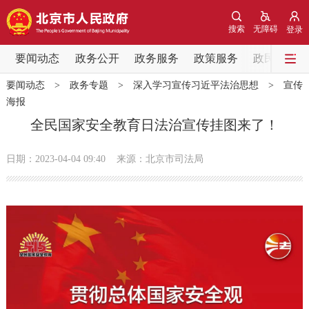
网站地图
搜索
无障碍
登录
要闻动态
要闻动态
政务公开
政务服务
政策服务
政民互动
要闻动态
>
政务专题
>
深入学习宣传习近平法治思想
>
宣传
党中央精神
国务院信息
中央部委动态
海报
全民国家安全教育日法治宣传挂图来了！
北京要闻
会议信息
部门动态
日期：2023-04-04 09:40
来源：北京市司法局
各区热点
政务公开
市领导
机构职能
政策服务
政策兑现
政策解读
回应关切