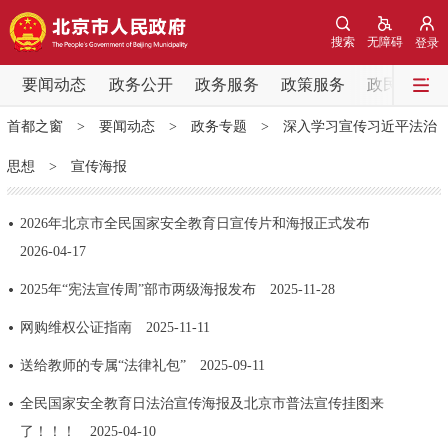
网站地图
搜索
无障碍
登录
要闻动态
要闻动态
政务公开
政务服务
政策服务
政民互动
首都之窗
>
要闻动态
>
政务专题
>
深入学习宣传习近平法治
党中央精神
国务院信息
中央部委动态
思想
>
宣传海报
北京要闻
会议信息
部门动态
2026年北京市全民国家安全教育日宣传片和海报正式发布
2026-04-17
各区热点
2025年“宪法宣传周”部市两级海报发布
2025-11-28
政务公开
网购维权公证指南
2025-11-11
市领导
机构职能
政策服务
送给教师的专属“法律礼包”
2025-09-11
全民国家安全教育日法治宣传海报及北京市普法宣传挂图来
政策兑现
政策解读
回应关切
了！！！
2025-04-10