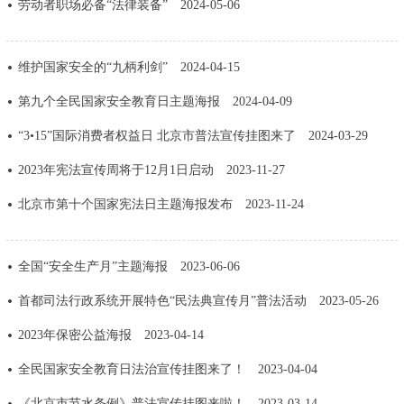
劳动者职场必备“法律装备”
2024-05-06
走进北京
北京概况
十六区概览
人文北京
维护国家安全的“九柄利剑”
2024-04-15
第九个全民国家安全教育日主题海报
2024-04-09
绿色北京
图说北京
视频北京
“3•15”国际消费者权益日 北京市普法宣传挂图来了
2024-03-29
多语种
2023年宪法宣传周将于12月1日启动
2023-11-27
ENGLISH
한국어
日本語
北京市第十个国家宪法日主题海报发布
2023-11-24
DEUTSCH
FRANÇAIS
РУССКИЙ ЯЗЫК
全国“安全生产月”主题海报
2023-06-06
首都司法行政系统开展特色“民法典宣传月”普法活动
2023-05-26
ESPAÑOL
العربية
PORTUGUÊS
2023年保密公益海报
2023-04-14
ITALIANO
全民国家安全教育日法治宣传挂图来了！
2023-04-04
《北京市节水条例》普法宣传挂图来啦！
2023-03-14