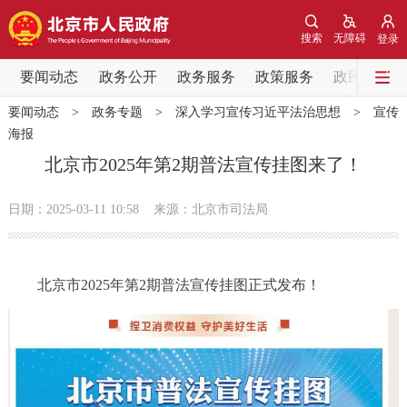
网站地图
搜索
无障碍
登录
要闻动态
要闻动态
政务公开
政务服务
政策服务
政民互动
要闻动态
>
政务专题
>
深入学习宣传习近平法治思想
>
宣传
党中央精神
国务院信息
中央部委动态
海报
北京市2025年第2期普法宣传挂图来了！
北京要闻
会议信息
部门动态
日期：2025-03-11 10:58
来源：北京市司法局
各区热点
政务公开
北京市2025年第2期普法宣传挂图正式发布！
市领导
机构职能
政策服务
政策兑现
政策解读
回应关切