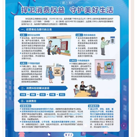
决策公开
专题公开
政务服务
个人服务
法人服务
部门服务
便民服务
利企服务
投资项目
中介服务
阳光政务
政民互动
12345网上接诉即办
我要咨询
我要建议
参与调查
在线访谈
图说互动