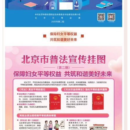
走进北京
北京概况
十六区概览
人文北京
绿色北京
图说北京
视频北京
多语种
ENGLISH
한국어
日本語
DEUTSCH
FRANÇAIS
РУССКИЙ ЯЗЫК
ESPAÑOL
العربية
PORTUGUÊS
ITALIANO