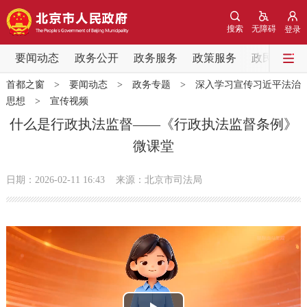
网站地图
搜索
无障碍
登录
要闻动态
要闻动态
政务公开
政务服务
政策服务
政民互动
首都之窗
>
要闻动态
>
政务专题
>
深入学习宣传习近平法治
党中央精神
国务院信息
中央部委动态
思想
>
宣传视频
什么是行政执法监督——《行政执法监督条例》
北京要闻
会议信息
部门动态
微课堂
各区热点
日期：2026-02-11 16:43
来源：北京市司法局
政务公开
市领导
机构职能
政策服务
政策兑现
政策解读
回应关切