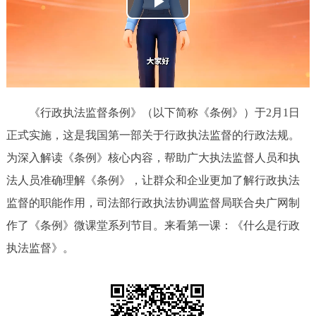
播
决策公开
专题公开
放
政务服务
视
个人服务
法人服务
部门服务
频
《行政执法监督条例》（以下简称《条例》）于2月1日
便民服务
利企服务
投资项目
正式实施，这是我国第一部关于行政执法监督的行政法规。
为深入解读《条例》核心内容，帮助广大执法监督人员和执
中介服务
阳光政务
法人员准确理解《条例》，让群众和企业更加了解行政执法
监督的职能作用，司法部行政执法协调监督局联合央广网制
政民互动
作了《条例》微课堂系列节目。来看第一课：《什么是行政
12345网上接诉即办
我要咨询
我要建议
执法监督》。
参与调查
在线访谈
图说互动