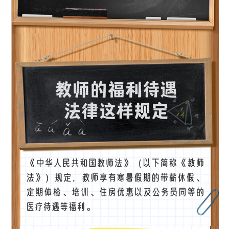
走进北京
北京概况
十六区概览
人文北京
绿色北京
图说北京
视频北京
多语种
ENGLISH
한국어
日本語
DEUTSCH
FRANÇAIS
РУССКИЙ ЯЗЫК
ESPAÑOL
العربية
PORTUGUÊS
ITALIANO