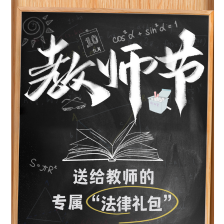
决策公开
专题公开
政务服务
个人服务
法人服务
部门服务
便民服务
利企服务
投资项目
中介服务
阳光政务
政民互动
12345网上接诉即办
我要咨询
我要建议
参与调查
在线访谈
图说互动