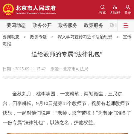
网站地图
搜索
无障碍
登录
要闻动态
要闻动态
政务公开
政务服务
政策服务
政民互动
要闻动态
>
政务专题
>
深入学习宣传习近平法治思想
>
宣传
党中央精神
国务院信息
中央部委动态
海报
送给教师的专属“法律礼包”
北京要闻
会议信息
部门动态
日期：2025-09-11 15:42
来源：北京市司法局
各区热点
政务公开
金秋九月，桃李满园，一支粉笔，两袖微尘，三尺讲
台，四季耕耘。9月10日是第41个教师节，祝所有老师教师节
市领导
机构职能
政策服务
快乐，一起对他们说声：“老师，您辛苦啦！”为老师们准备了
一份专属“法律礼包”，以法之名，护他权益。
政策兑现
政策解读
回应关切