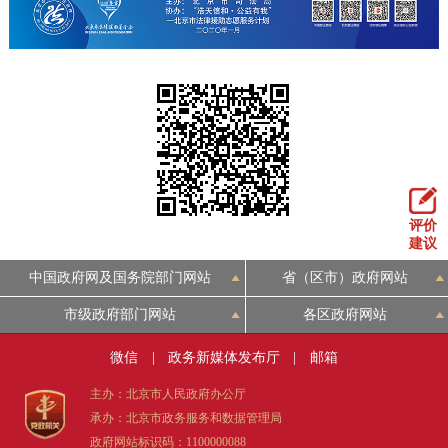
走进北京
北京概况
十六区概览
人文北京
绿色北京
图说北京
视频北京
多语种
ENGLISH
한국어
日本語
评价
建议
中国政府网及国务院部门网站
省（区市）政府网站
DEUTSCH
FRANÇAIS
РУССКИЙ ЯЗЫК
市级政府部门网站
各区政府网站
ESPAÑOL
العربية
PORTUGUÊS
微信
|
政务新媒体发布厅
|
邮箱
主办：北京市人民政府办公厅
ITALIANO
承办：北京市政务服务和数据管理局
政府网站标识码：1100000088