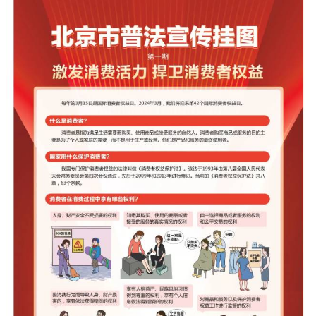
决策公开
专题公开
政务服务
个人服务
法人服务
部门服务
便民服务
利企服务
投资项目
中介服务
阳光政务
政民互动
12345网上接诉即办
我要咨询
我要建议
参与调查
在线访谈
图说互动