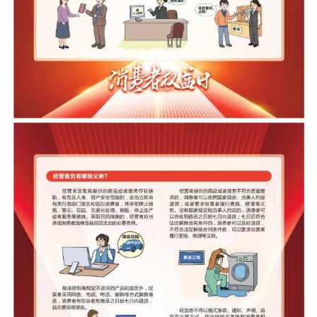
走进北京
北京概况
十六区概览
人文北京
绿色北京
图说北京
视频北京
多语种
ENGLISH
한국어
日本語
DEUTSCH
FRANÇAIS
РУССКИЙ ЯЗЫК
ESPAÑOL
العربية
PORTUGUÊS
ITALIANO