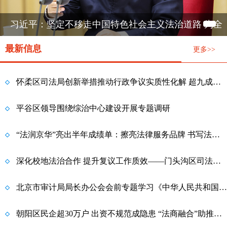
习近平：坚定不移走中国特色社会主义法治道路 为全
面建设社会主义现代化国家提供有力法治保障
最新信息
更多>>
怀柔区司法局创新举措推动行政争议实质性化解 超九成行政复议案件实现案结事了
平谷区领导围绕综治中心建设开展专题调研
“法润京华”亮出半年成绩单：擦亮法律服务品牌 书写法治惠民答卷
深化校地法治合作 提升复议工作质效——门头沟区司法局与北京工商大学法学院开展座谈交流
北京市审计局局长办公会会前专题学习《中华人民共和国法治宣传教育法》
朝阳区民企超30万户 出资不规范成隐患 “法商融合”助推民营经济高质量发展