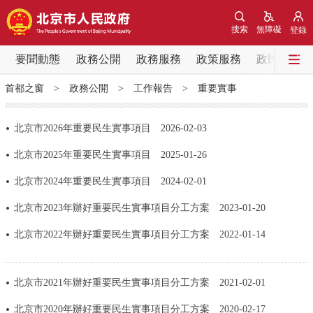
網站地圖
搜索
無障礙
登錄
要聞動態
要聞動態
政務公開
政務服務
政策服務
政民互動
首都之窗
>
政務公開
>
工作報告
>
重要實事
黨中央精神
國務院資訊
中央部委動態
北京市2026年重要民生實事項目
2026-02-03
北京要聞
會議資訊
部門動態
北京市2025年重要民生實事項目
2025-01-26
各區熱點
北京市2024年重要民生實事項目
2024-02-01
北京市2023年辦好重要民生實事項目分工方案
2023-01-20
政務公開
北京市2022年辦好重要民生實事項目分工方案
2022-01-14
市領導
機構職能
政策服務
北京市2021年辦好重要民生實事項目分工方案
2021-02-01
政策兌現
政策解讀
回應關切
北京市2020年辦好重要民生實事項目分工方案
2020-02-17