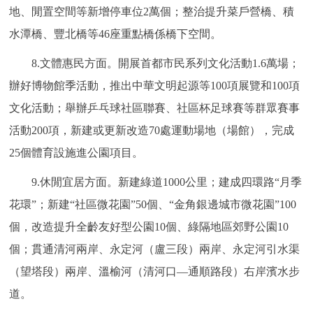
地、閒置空間等新增停車位2萬個；整治提升菜戶營橋、積
水潭橋、豐北橋等46座重點橋係橋下空間。
8.文體惠民方面。開展首都市民系列文化活動1.6萬場；
辦好博物館季活動，推出中華文明起源等100項展覽和100項
文化活動；舉辦乒乓球社區聯賽、社區杯足球賽等群眾賽事
活動200項，新建或更新改造70處運動場地（場館），完成
25個體育設施進公園項目。
9.休閒宜居方面。新建綠道1000公里；建成四環路“月季
花環”；新建“社區微花園”50個、“金角銀邊城市微花園”100
個，改造提升全齡友好型公園10個、綠隔地區郊野公園10
個；貫通清河兩岸、永定河（盧三段）兩岸、永定河引水渠
（望塔段）兩岸、溫榆河（清河口—通順路段）右岸濱水步
道。