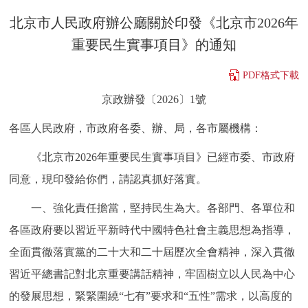
決策公開
專題公開
北京市人民政府辦公廳關於印發《北京市2026年
重要民生實事項目》的通知
政務服務
PDF格式下載
個人服務
法人服務
部門服務
京政辦發〔2026〕1號
各區人民政府，市政府各委、辦、局，各市屬機構：
便民服務
利企服務
投資項目
《北京市2026年重要民生實事項目》已經市委、市政府
仲介服務
陽光政務
同意，現印發給你們，請認真抓好落實。
政民互動
一、強化責任擔當，堅持民生為大。各部門、各單位和
各區政府要以習近平新時代中國特色社會主義思想為指導，
12345網上接訴即辦
我要諮詢
我要建議
全面貫徹落實黨的二十大和二十屆歷次全會精神，深入貫徹
習近平總書記對北京重要講話精神，牢固樹立以人民為中心
參與調查
線上訪談
圖説互動
的發展思想，緊緊圍繞“七有”要求和“五性”需求，以高度的