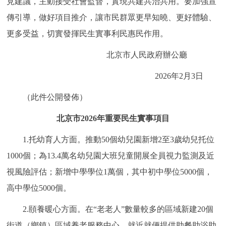
見建議，主動接受社會監督，實現共建共治共用。要加強宣
回到頂部
傳引導，做好項目推介，讓市民群眾更早知曉、更好體驗、
更多受益，切實發揮民生實事利民惠民作用。
北京市人民政府辦公廳
2026年2月3日
（此件公開發佈）
北京市2026年重要民生實事項目
1.托幼育人方面。推動50個幼兒園新增2至3歲幼兒托位
1000個；為13.4萬名幼兒園大班兒童開展全員視力監測及近
視風險評估；新增中學學位1萬個，其中初中學位5000個，
高中學位5000個。
2.頤養暖心方面。在“老老人”數量較多的區域新建20個
街道（鄉鎮）區域養老服務中心，就近就便提供助餐助浴助