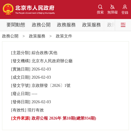
網站地圖
搜索
無障礙
登錄
要聞動態
要聞動態
政務公開
政務服務
政策服務
政民互動
政務公開
>
政策服務
>
政策文件
黨中央精神
國務院資訊
中央部委動態
[主題分類]
綜合政務/其他
北京要聞
會議資訊
部門動態
[發文機構]
北京市人民政府辦公廳
[實施日期]
2026-02-03
各區熱點
[成文日期]
2026-02-03
[發文字號]
京政辦發
〔2026〕
1號
政務公開
[廢止日期]
----
[發佈日期]
2026-02-03
市領導
機構職能
政策服務
[有效性]
現行有效
[文件來源]
政府公報 2026年 第10期(總第934期)
政策兌現
政策解讀
回應關切