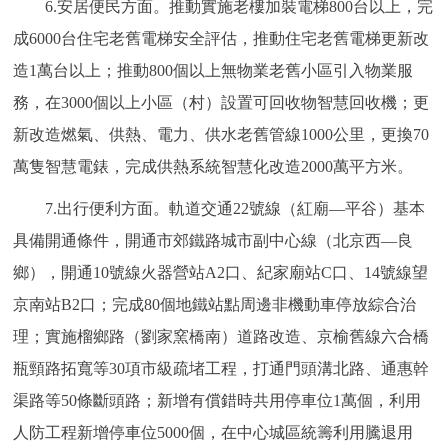
6.安居便民方面。推動實施老樓加裝電梯800台以上，完
成6000台住宅老舊電梯安全評估，推動住宅老舊電梯更新改
造1萬台以上；推動800個以上無物業老舊小區引入物業服
務，在3000個以上小區（村）設置可回收物智慧回收機；更
新改造燃氣、供熱、電力、供水老舊管線1000公里，更換70
萬隻智慧電錶，完成供熱系統智慧化改造2000萬平方米。
7.出行便利方面。軌道交通22號線（紅廟—平谷）基本
具備開通條件，開通市郊鐵路城市副中心線（北京西—良
鄉），開通10號線火器營站A2口、紀家廟站C口、14號線望
京南站B2口；完成80個地鐵站點周邊非機動車停放綜合治
理；實施榴鄉路（劉家窯橋南）道路改造、京榆舊線六合橋
瓶頸路拓寬等30項市級疏堵工程，打通門頭溝北路、通惠幹
渠路等50條斷頭路；新增有償錯時共用停車位1萬個，利用
人防工程新增停車位5000個，在中心城區統籌利用騰退用