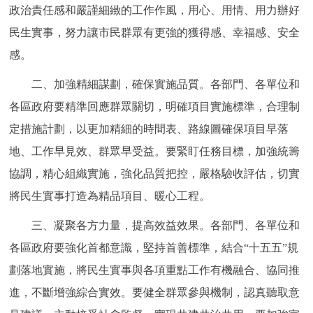
走進北京
政治責任感和嚴謹細緻的工作作風，用心、用情、用力辦好
民生實事，努力讓市民群眾有更強的獲得感、幸福感、安全
北京概況
十六區概覽
人文北京
感。
二、加強精細謀劃，確保實施品質。各部門、各單位和
綠色北京
圖説北京
視頻北京
各區政府要精準回應群眾關切，明確項目實施標準，合理制
多語種
定措施計劃，以更加精細的時間表、路線圖確保項目早落
地、工作早見效、群眾早受益。要緊盯任務目標，加強統籌
ENGLISH
한국어
日本語
協調，精心組織實施，強化品質把控，嚴格驗收評估，切實
將民生實事打造為精品項目、暖心工程。
DEUTSCH
FRANÇAIS
РУССКИЙ ЯЗЫК
三、凝聚各方力量，提高效益效果。各部門、各單位和
ESPAÑOL
PORTUGUÊS
العربية
各區政府要強化首都意識，堅持首善標準，結合“十五五”規
劃落地實施，將民生實事與各項重點工作有機融合、協同推
ITALIANO
進，不斷增強綜合實效。要健全群眾參與機制，認真聽取意