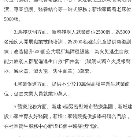
潔、專業照護、醫養結合等一站式服務；新增家庭養老床位
5000張。
3.助殘扶弱方面。新增殘疾人就業崗位2500個，為5000
名殘疾人開展職業技能培訓，為2000名殘疾兒童提供康復訓
練；改造提升600個公共場所無障礙設施；為火災逃生自救
能力較弱人群配備逃生自救“四件套”（聯網式獨立火災報警
器、滅火器、滅火毯、逃生面罩）3萬套。
4.就業促進方面。提供不少於10萬個高校畢業生就業崗
位，促進失業人員就業10萬人。
5.醫療服務方面。新建5個緊密型城市醫療集團，新增建
設15家生育友好醫院，新增15家醫院提供多學科聯合門診，
在社區衛生服務中心新增45個中醫症狀門診。