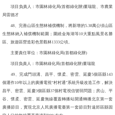
項目負責人：市園林綠化局(首都綠化辦)董瑞龍、市農業
局雷德才
48、完善山區生態林補償機制，將新增的5.38萬公頃山區
生態林納入補償機制範圍；圍繞金海湖等10大重點風景名勝
區、旅遊區營造彩色景觀林1333公頃。
主要責任單位：市園林綠化局(首都綠化辦)
項目負責人：市園林綠化局(首都綠化辦)董瑞龍
49、完成門頭溝、昌平、懷柔、密雲、延慶5個區縣143
個運作10年以上的廣播電視“村村通”系統升級改造工作，解決
昌平、密雲、延慶3個區縣37個村電視信號弱問題；房山、平
谷、懷柔、密雲、延慶無線覆蓋轉播站開通轉播北京第一套
廣播節目，實現北京人民廣播電臺第一套節目對遠郊區縣固