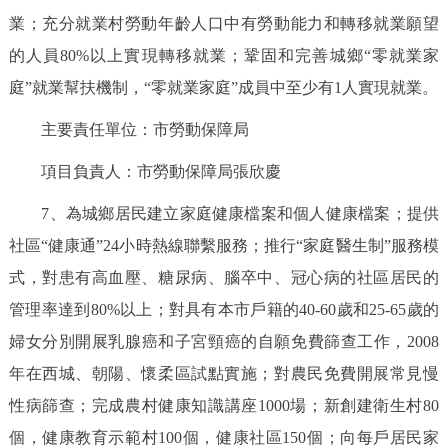
業；充分就業村勞動年齡人口中有勞動能力和轉移就業願望
回到頂部
的人員80%以上實現轉移就業；鞏固和完善城鄉“零就業家
庭”就業幫扶機制，“零就業家庭”成員中至少有1人實現就業。
主要責任單位：市勞動保障局
項目負責人：市勞動保障局張欣慶
7、為城鄉居民建立家庭健康檔案和個人健康檔案；提供
社區“健康通”24小時熱線聯繫服務；推行“家庭醫生制”服務模
式，對患有高血壓、糖尿病、腦卒中、冠心病的社區居民的
管理率達到80%以上；對具有本市戶籍的40-60歲和25-65歲的
婦女分別開展乳腺癌和子宮頸癌的自願免費篩查工作，2008
年在西城、朝陽、懷柔區試點實施；對農民免費開展常見慢
性病篩查；完成農村健康知識講座1000場；新創建衛生村80
個，健康教育示範村100個，健康社區150個；向每戶居民家