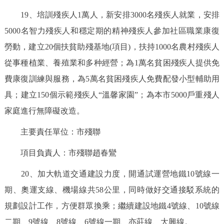
19、培訓殘疾人1萬人，新安排3000名殘疾人就業，安排
5000名智力殘疾人和穩定期的精神殘疾人參加社區職業康復
勞動，建立20個扶貧助殘基地(項目)，扶持1000名農村殘疾人
從事種植業、養殖業和多种經營；為1萬名貧困殘疾人提供免
費康復訓練與服務，為5萬名貧困殘疾人免費配發小型輔助用
具；建立150個示範殘疾人“溫馨家園”；為本市5000戶重殘人
家庭進行無障礙改造。
主要責任單位：市殘聯
項目負責人：市殘聯趙春鸞
20、加大軌道交通建設力度，開通試運營地鐵10號線一
期、奧運支線、機場線共58公里，同時做好交通接駁系統的
規劃設計工作，方便群眾換乘；繼續建設地鐵4號線、10號線
二期、9號線、8號線、6號線一期、亦莊線、大興線。