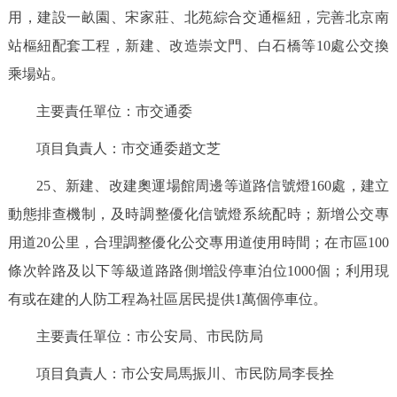
用，建設一畝園、宋家莊、北苑綜合交通樞紐，完善北京南
站樞紐配套工程，新建、改造崇文門、白石橋等10處公交換
乘場站。
主要責任單位：市交通委
項目負責人：市交通委趙文芝
25、新建、改建奧運場館周邊等道路信號燈160處，建立
動態排查機制，及時調整優化信號燈系統配時；新增公交專
用道20公里，合理調整優化公交專用道使用時間；在市區100
條次幹路及以下等級道路路側增設停車泊位1000個；利用現
有或在建的人防工程為社區居民提供1萬個停車位。
主要責任單位：市公安局、市民防局
項目負責人：市公安局馬振川、市民防局李長拴