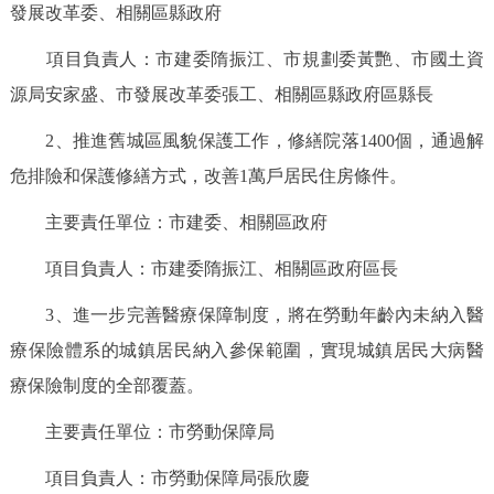
發展改革委、相關區縣政府
決策公開
專題公開
項目負責人：市建委隋振江、市規劃委黃艷、市國土資
政務服務
源局安家盛、市發展改革委張工、相關區縣政府區縣長
個人服務
法人服務
部門服務
2、推進舊城區風貌保護工作，修繕院落1400個，通過解
危排險和保護修繕方式，改善1萬戶居民住房條件。
便民服務
利企服務
投資項目
主要責任單位：市建委、相關區政府
項目負責人：市建委隋振江、相關區政府區長
仲介服務
陽光政務
3、進一步完善醫療保障制度，將在勞動年齡內未納入醫
政民互動
療保險體系的城鎮居民納入參保範圍，實現城鎮居民大病醫
12345網上接訴即辦
我要諮詢
我要建議
療保險制度的全部覆蓋。
主要責任單位：市勞動保障局
參與調查
線上訪談
圖説互動
項目負責人：市勞動保障局張欣慶