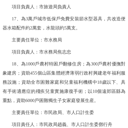
項目負責人：市旅遊局負責人
17、為3萬戶城市低保戶免費安裝節水型器具，共改造便
器水箱配件約2萬套，水龍頭約5萬支。
主要責任單位：市水務局
項目負責人：市水務局焦志忠
18、為1000戶農村特困戶翻修住房；為300戶農村優撫對
象建房；資助455個山區集體經濟薄弱行政村興建老年福利服
務設施；資助全市困難家庭和兒童福利機構中18歲以下、具
有手術適應症的殘疾兒童實施康復手術；以10個遠郊區縣為
重點，資助6000戶困難獨生子女家庭發展生産。
主要責任單位：市民政局、市人口計生委
項目責任人：市民政局趙義、市人口計生委鄧行舟