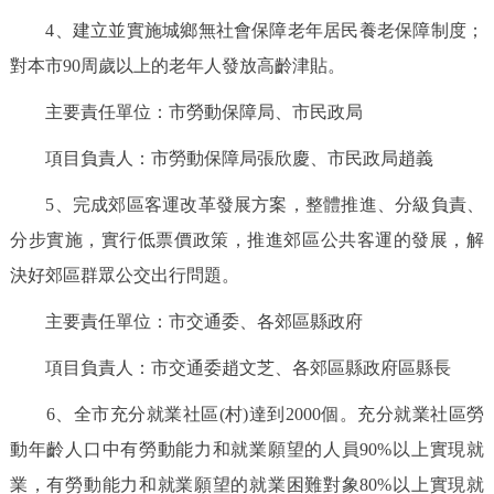
走進北京
4、建立並實施城鄉無社會保障老年居民養老保障制度；
對本市90周歲以上的老年人發放高齡津貼。
北京概況
十六區概覽
人文北京
主要責任單位：市勞動保障局、市民政局
綠色北京
圖説北京
視頻北京
項目負責人：市勞動保障局張欣慶、市民政局趙義
多語種
5、完成郊區客運改革發展方案，整體推進、分級負責、
分步實施，實行低票價政策，推進郊區公共客運的發展，解
ENGLISH
한국어
日本語
決好郊區群眾公交出行問題。
DEUTSCH
FRANÇAIS
РУССКИЙ ЯЗЫК
主要責任單位：市交通委、各郊區縣政府
項目負責人：市交通委趙文芝、各郊區縣政府區縣長
ESPAÑOL
PORTUGUÊS
العربية
6、全市充分就業社區(村)達到2000個。充分就業社區勞
ITALIANO
動年齡人口中有勞動能力和就業願望的人員90%以上實現就
業，有勞動能力和就業願望的就業困難對象80%以上實現就