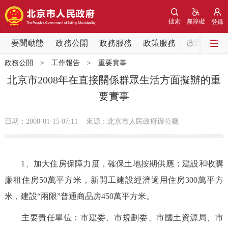
網站地圖
搜索
無障礙
登錄
要聞動態
要聞動態
政務公開
政務服務
政策服務
政民互動
政務公開
>
工作報告
>
重要實事
黨中央精神
國務院資訊
中央部委動態
北京市2008年在直接關係群眾生活方面擬辦的重
要實事
北京要聞
會議資訊
部門動態
日期：2008-01-15 07:11
來源：北京市人民政府辦公廳
各區熱點
政務公開
1、加大住房保障力度，確保土地按期供應；建設和收購
廉租住房50萬平方米，新開工建設經濟適用住房300萬平方
市領導
機構職能
政策服務
米，建設“兩限”普通商品房450萬平方米。
政策兌現
政策解讀
回應關切
主要責任單位：市建委、市規劃委、市國土資源局、市