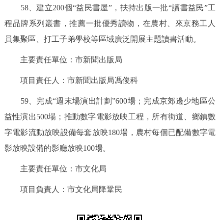
58、建立200個“益民書屋”，扶持出版一批“讀書益民”工
程品牌系列叢書，推薦一批優秀讀物，在農村、來京務工人
員集聚區、打工子弟學校等區域廣泛開展主題讀書活動。
主要責任單位：市新聞出版局
項目責任人：市新聞出版局馮俊科
59、完成“週末場演出計劃”600場；完成京郊邊少地區公
益性演出500場；推動數字電影放映工程，所有街道、鄉鎮數
字電影流動放映設備每套放映180場，農村每個已配備數字電
影放映設備的影廳放映100場。
主要責任單位：市文化局
項目負責人：市文化局降鞏民