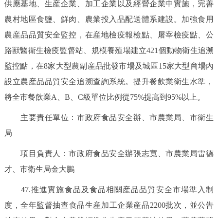
供應基地、生産企業、加工企業以及經營企業中實施，完善
農村地區食鹽、鮮肉、農業投入品配送體系建設。加強食用
農産品品質安全監控，在産地檢疫報檢點、屠宰檢疫點、公
路獸醫衛生檢疫監督站、規模養殖場建立421個動物衛生追溯
監控點，在8家大型農副産品批發市場及城區15家大型商場內
設立農産品品質安全追溯查詢系統。提升餐飲業衛生水準，
將全市餐飲業A、B、C級單位比例從75%提高到95%以上。
主要責任單位：市政府食品安全辦、市農業局、市衛生
局
項目負責人：市政府食品安全辦張志寬、市農業局雷德
才、市衛生局金大鵬
47.推進實施食品及食品相關産品品質安全市場準入制
度，全年監督抽查食品生産加工企業産品2200批次，並公告