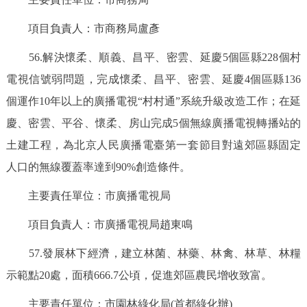
項目負責人：市商務局盧彥
56.解決懷柔、順義、昌平、密雲、延慶5個區縣228個村
電視信號弱問題，完成懷柔、昌平、密雲、延慶4個區縣136
個運作10年以上的廣播電視“村村通”系統升級改造工作；在延
慶、密雲、平谷、懷柔、房山完成5個無線廣播電視轉播站的
土建工程，為北京人民廣播電臺第一套節目對遠郊區縣固定
人口的無線覆蓋率達到90%創造條件。
主要責任單位：市廣播電視局
項目負責人：市廣播電視局趙東鳴
57.發展林下經濟，建立林菌、林藥、林禽、林草、林糧
示範點20處，面積666.7公頃，促進郊區農民增收致富。
主要責任單位：市園林綠化局(首都綠化辦)