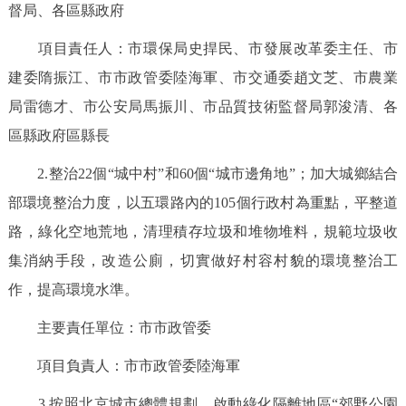
督局、各區縣政府
決策公開
專題公開
項目責任人：市環保局史捍民、市發展改革委主任、市
政務服務
建委隋振江、市市政管委陸海軍、市交通委趙文芝、市農業
局雷德才、市公安局馬振川、市品質技術監督局郭浚清、各
個人服務
法人服務
部門服務
區縣政府區縣長
便民服務
利企服務
投資項目
2.整治22個“城中村”和60個“城市邊角地”；加大城鄉結合
部環境整治力度，以五環路內的105個行政村為重點，平整道
仲介服務
陽光政務
路，綠化空地荒地，清理積存垃圾和堆物堆料，規範垃圾收
集消納手段，改造公廁，切實做好村容村貌的環境整治工
政民互動
作，提高環境水準。
12345網上接訴即辦
我要諮詢
我要建議
主要責任單位：市市政管委
項目負責人：市市政管委陸海軍
參與調查
線上訪談
圖説互動
3.按照北京城市總體規劃，啟動綠化隔離地區“郊野公園