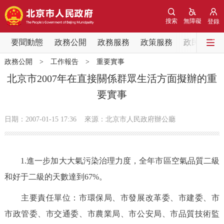
網站地圖
搜索
無障礙
登錄
要聞動態
要聞動態
政務公開
政務服務
政策服務
政民互動
政務公開
>
工作報告
>
重要實事
黨中央精神
國務院資訊
中央部委動態
北京市2007年在直接關係群眾生活方面擬辦的重
要實事
北京要聞
會議資訊
部門動態
日期：2007-01-15 17:36
來源：北京市人民政府辦公廳
各區熱點
政務公開
1.進一步加大大氣污染治理力度，全年市區空氣品質二級
和好于二級的天數達到67%。
市領導
機構職能
政策服務
主要責任單位：市環保局、市發展改革委、市建委、市
政策兌現
政策解讀
回應關切
市政管委、市交通委、市農業局、市公安局、市品質技術監