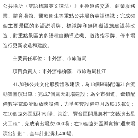
公共場所〈雙語標識英文譯法〉》更換道路交通、商業服務
業、體育場館、醫療衛生等重點公共場所英語標識；完成60
個主要景區的多語説明牌、標識牌和無障礙設施建設與改
造，對重點景區的多語種自動導遊機、道路指示牌、停車場
進行更新改造和建設。
主要責任單位：市外辦、市旅遊局
項目負責人：市外辦楊柳蔭、市旅遊局杜江
41.加強公共文化服務體系建設，為18個區縣配備21台流
動舞臺演出車；完成7個露天劇場建設；為全市街道、鄉鎮配
備數字電影流動放映設備，力爭每套設備每月放映15場次；
在10個遠郊區縣和朝陽、海淀、豐台區開展農村“文藝演出星
火工程”，完成演出場次9000場；在10個遠郊區縣實施“週末場
演出計劃”，全年計劃演出400場。