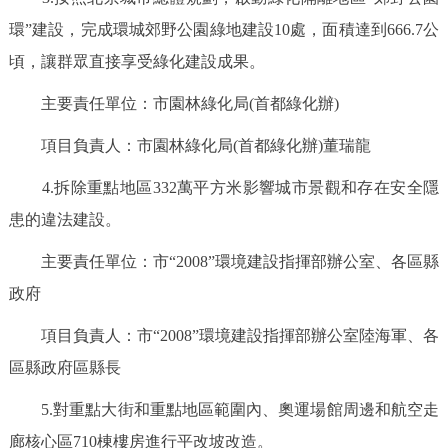
走進北京
環”建設，完成環城郊野公園綠地建設10處，面積達到666.7公
北京概況
十六區概覽
人文北京
頃，讓群眾直接享受綠化建設成果。
主要責任單位：市園林綠化局(首都綠化辦)
綠色北京
圖説北京
視頻北京
項目負責人：市園林綠化局(首都綠化辦)董瑞龍
多語種
4.拆除重點地區332萬平方米影響城市景觀和存在安全隱
患的違法建設。
ENGLISH
한국어
日本語
主要責任單位：市“2008”環境建設指揮部辦公室、各區縣
DEUTSCH
FRANÇAIS
РУССКИЙ ЯЗЫК
政府
項目負責人：市“2008”環境建設指揮部辦公室陸海軍、各
ESPAÑOL
PORTUGUÊS
العربية
區縣政府區縣長
ITALIANO
5.對重點大街和重點地區範圍內、奧運場館周邊和航空走
廊核心區710棟樓房進行平改坡改造。