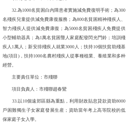
32.為1000名貧困白內障患者實施減免費復明手術；為300
名殘疾兒童提供減免費康復服務；為800名貧困精神殘疾人、
智力殘疾人提供減免費康復；為5000名貧困殘疾人免費提供
小型輔助器具；為1萬名貧困聾人家庭配發閃光門鈴；培訓殘
疾人1萬人；新安排殘疾人就業3000人；扶持10個扶貧助殘基
地(項目)，扶持1000名農村殘疾人從事種植業、養殖業和多种
經營。
主要責任單位：市殘聯
項目負責人：市殘聯趙春鸞
33.以10個遠郊區縣為重點，利用財政貼息貸款資助8000
戶困難獨生子女家庭發展生産；資助當年考上高等院校的低
保家庭子女入學。