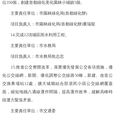
位350個，創建首都綠化美化園林小城鎮5個。
主要責任單位：市園林綠化局(首都綠化辦)
項目負責人：市園林綠化局(首都綠化辦)董瑞龍
14.完成12項城區雨水利用工程。
主要責任單位：市水務局
項目負責人：市水務局焦志忠
15.推進公交整體改革，落實優先發展公交各項措施，優
化公交線網，新開、優化調整公交線路50條，新建、改造公
交換乘場站12處，擴大城鄉結合部居民小區公交線網覆蓋
面，縮短地鐵八通線運作間隔，提高運作效率，緩解高峰時
段運力緊張矛盾。
主要責任單位：市交通委