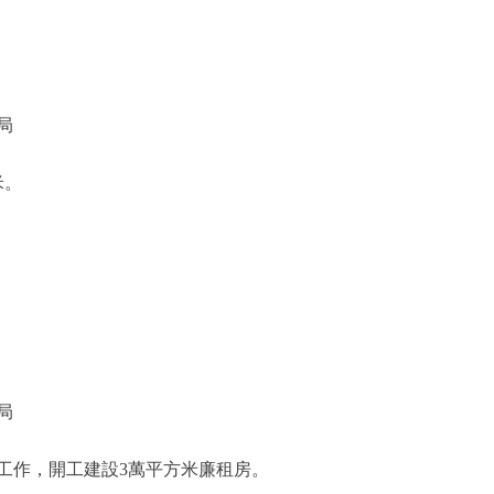
局
米。
局
作，開工建設3萬平方米廉租房。