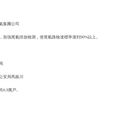
氣集團公司
加強尾氣排放檢測，使尾氣路檢達標率達到90%以上。
局
公安局馬振川
6.9萬戶。