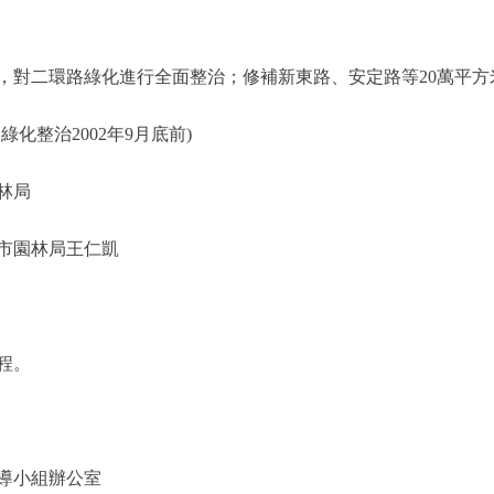
對二環路綠化進行全面整治；修補新東路、安定路等20萬平方
化整治2002年9月底前)
林局
市園林局王仁凱
程。
導小組辦公室