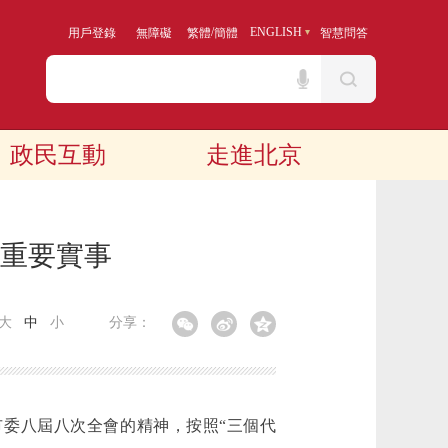
/
ENGLISH
用戶登錄
無障礙
繁體
簡體
智慧問答
政民互動
走進北京
的重要實事
大
中
小
分享：
委八屆八次全會的精神，按照“三個代