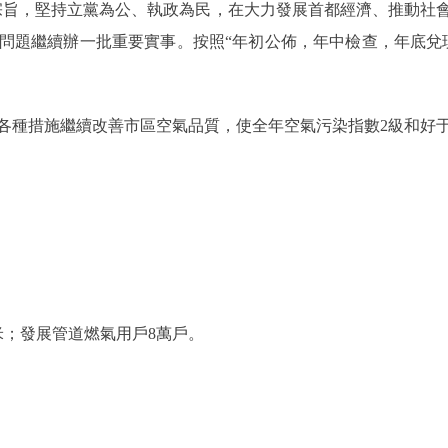
宗旨，堅持立黨為公、執政為民，在大力發展首都經濟、推動社會全
問題繼續辦一批重要實事。按照“年初公佈，年中檢查，年底兌現，
措施繼續改善市區空氣品質，使全年空氣污染指數2級和好于2
；發展管道燃氣用戶8萬戶。