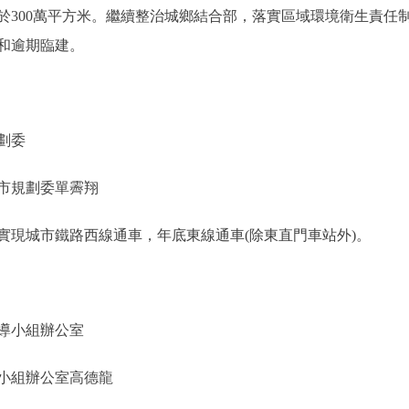
00萬平方米。繼續整治城鄉結合部，落實區域環境衛生責任
和逾期臨建。
劃委
市規劃委單霽翔
現城市鐵路西線通車，年底東線通車(除東直門車站外)。
導小組辦公室
小組辦公室高德龍