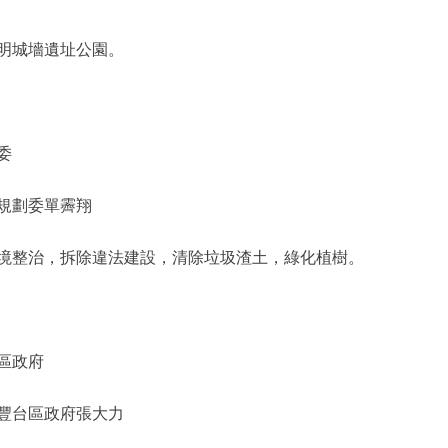
明城墻遺址公園。
委
規劃委單霽翔
整治，拆除違法建設，清除垃圾渣土，綠化植樹。
區政府
豐台區政府張大力