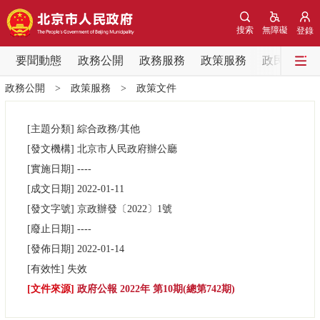
網站地圖
搜索
無障礙
登錄
要聞動態
要聞動態
政務公開
政務服務
政策服務
政民互動
政務公開
>
政策服務
>
政策文件
黨中央精神
國務院資訊
中央部委動態
[主題分類]
綜合政務/其他
北京要聞
會議資訊
部門動態
[發文機構]
北京市人民政府辦公廳
[實施日期]
----
各區熱點
[成文日期]
2022-01-11
[發文字號]
京政辦發
〔2022〕
1號
政務公開
[廢止日期]
----
[發佈日期]
2022-01-14
市領導
機構職能
政策服務
[有效性]
失效
[文件來源]
政府公報 2022年 第10期(總第742期)
政策兌現
政策解讀
回應關切