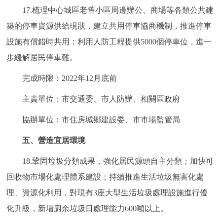
17.梳理中心城區老舊小區周邊辦公、商場等各類公共建
築的停車資源供給現狀，建立共用停車協商機制，推進停車
設施有償錯時共用；利用人防工程提供5000個停車位，進一
步緩解居民停車難。
完成時限：2022年12月底前
主責單位：市交通委、市人防辦、相關區政府
協辦單位：市住房城鄉建設委、市市場監管局
五、營造宜居環境
18.鞏固垃圾分類成果，強化居民源頭自主分類；加快可
回收物市場化處理體系建設；持續推進生活垃圾無害化處
理、資源化利用，對現有3座大型生活垃圾處理設施進行優
化升級，新增廚余垃圾日處理能力600噸以上。