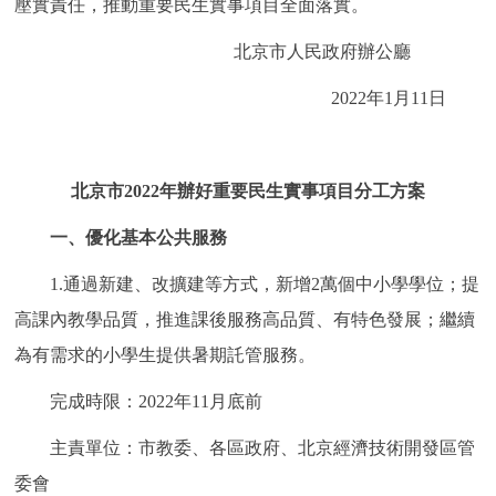
壓實責任，推動重要民生實事項目全面落實。
走進北京
北京市人民政府辦公廳
北京概況
十六區概覽
人文北京
2022年1月11日
綠色北京
圖説北京
視頻北京
多語種
北京市2022年辦好重要民生實事項目分工方案
一、優化基本公共服務
ENGLISH
한국어
日本語
1.通過新建、改擴建等方式，新增2萬個中小學學位；提
DEUTSCH
FRANÇAIS
РУССКИЙ ЯЗЫК
高課內教學品質，推進課後服務高品質、有特色發展；繼續
為有需求的小學生提供暑期託管服務。
ESPAÑOL
PORTUGUÊS
العربية
完成時限：2022年11月底前
ITALIANO
主責單位：市教委、各區政府、北京經濟技術開發區管
委會