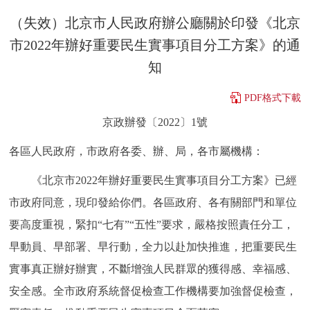
決策公開
專題公開
（失效）北京市人民政府辦公廳關於印發《北京
市2022年辦好重要民生實事項目分工方案》的通
政務服務
知
個人服務
法人服務
部門服務
PDF格式下載
京政辦發〔2022〕1號
便民服務
利企服務
投資項目
各區人民政府，市政府各委、辦、局，各市屬機構：
仲介服務
陽光政務
《北京市2022年辦好重要民生實事項目分工方案》已經
市政府同意，現印發給你們。各區政府、各有關部門和單位
政民互動
要高度重視，緊扣“七有”“五性”要求，嚴格按照責任分工，
12345網上接訴即辦
我要諮詢
我要建議
早動員、早部署、早行動，全力以赴加快推進，把重要民生
實事真正辦好辦實，不斷增強人民群眾的獲得感、幸福感、
參與調查
線上訪談
圖説互動
安全感。全市政府系統督促檢查工作機構要加強督促檢查，