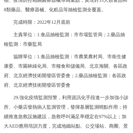
物、疫情防控相關醫療器械等為重點，實現對33大類食品和
8類藥品、醫療器械、化粧品等抽檢監測全覆蓋。
完成時限：2022年12月底前
主責單位：1.食品抽檢監測：市市場監管局；2.藥品抽
檢監測：市藥監局
協辦單位：1.食品抽檢監測：市農業農村局、市衛生健
康委、市園林綠化局、市糧食和儲備局、北京海關、各區政
府、北京經濟技術開發區管委會；2.藥品抽檢監測：各區政
府、北京經濟技術開發區管委會
29.強化疫情監測預警，利用資訊化手段進一步加強小診
所、小藥店發熱病人監測管理，發揮基層監測哨點作用；持
續推進急救設施建設，急救呼叫滿足率穩定在97%以上；加
大AED應用培訓力度，完成地鐵站點、公交場站、商圈、景