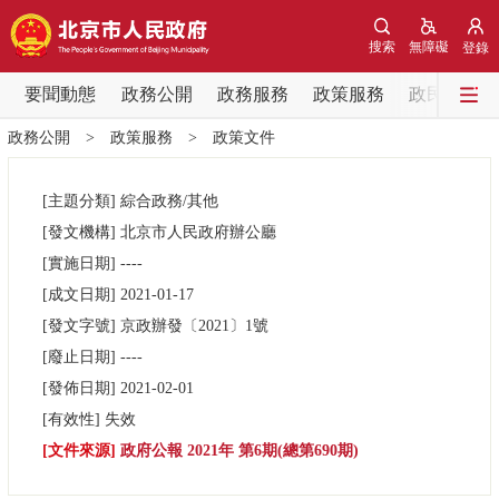
網站地圖
搜索
無障礙
登錄
要聞動態
要聞動態
政務公開
政務服務
政策服務
政民互動
政務公開
>
政策服務
>
政策文件
黨中央精神
國務院資訊
中央部委動態
[主題分類]
綜合政務/其他
北京要聞
會議資訊
部門動態
[發文機構]
北京市人民政府辦公廳
[實施日期]
----
各區熱點
[成文日期]
2021-01-17
[發文字號]
京政辦發
〔2021〕
1號
政務公開
[廢止日期]
----
[發佈日期]
2021-02-01
市領導
機構職能
政策服務
[有效性]
失效
[文件來源]
政府公報 2021年 第6期(總第690期)
政策兌現
政策解讀
回應關切