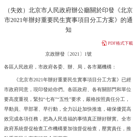
決策公開
專題公開
（失效）北京市人民政府辦公廳關於印發《北京
市2021年辦好重要民生實事項目分工方案》的通
政務服務
知
個人服務
法人服務
部門服務
PDF格式下載
京政辦發〔2021〕1號
便民服務
利企服務
投資項目
各區人民政府，市政府各委、辦、局，各市屬機構：
仲介服務
陽光政務
《北京市2021年辦好重要民生實事項目分工方案》已經
市政府同意，現印發給你們。各區政府、各有關部門和單位
政民互動
要高度重視，緊扣“七有”“五性”要求，嚴格按照責任分工，
12345網上接訴即辦
我要諮詢
我要建議
早動員、早部署、早行動，全力以赴加快推進，確保優質高
效完成各項任務，把為人民造福的事情真正辦好辦實。全市
參與調查
線上訪談
圖説互動
政府系統督促檢查工作機構要加強督促檢查，壓實責任，推