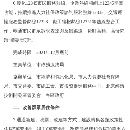
6.優化12345市民服務熱線、企業熱線和網上12345平臺
功能，持續推進人力社保政策諮詢服務熱線12333、交通運
輸服務監督熱線12328、職工維權熱線12351等熱線整合工
作，暢通市民群眾訴求表達與反饋渠道，緊盯高頻、高發問
題“啃硬骨頭”。
完成時限：2021年12月底前
主責單位：市政務服務局
協辦單位：市經濟和資訊化局、市人力資源社會保障
局、市交通委、市總工會、市投資促進服務中心、北京經濟
技術開發區管委會、各區政府
二、改善群眾居住條件
7.通過新建、收購、改建等方式，建設籌集各類政策性
住房5萬套(間)，竣工8萬套(間)，改造簡易樓和危房20萬平方