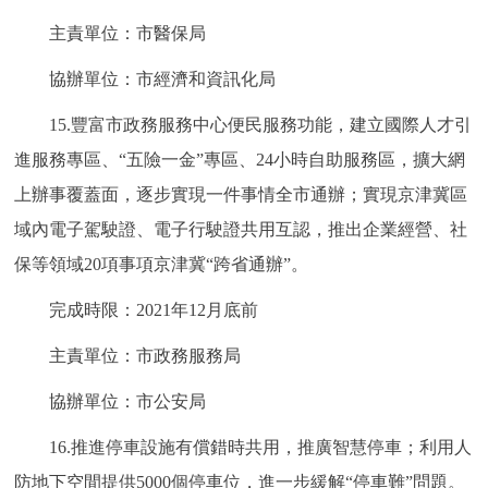
主責單位：市醫保局
協辦單位：市經濟和資訊化局
15.豐富市政務服務中心便民服務功能，建立國際人才引
進服務專區、“五險一金”專區、24小時自助服務區，擴大網
上辦事覆蓋面，逐步實現一件事情全市通辦；實現京津冀區
域內電子駕駛證、電子行駛證共用互認，推出企業經營、社
保等領域20項事項京津冀“跨省通辦”。
完成時限：2021年12月底前
主責單位：市政務服務局
協辦單位：市公安局
16.推進停車設施有償錯時共用，推廣智慧停車；利用人
防地下空間提供5000個停車位，進一步緩解“停車難”問題。