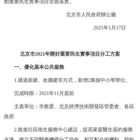
動重要民生實事項目全面落實。
走進北京
北京市人民政府辦公廳
北京概況
十六區概覽
人文北京
2021年1月17日
綠色北京
圖説北京
視頻北京
多語種
北京市2021年辦好重要民生實事項目分工方案
一、優化基本公共服務
ENGLISH
한국어
日本語
1.通過新建、改擴建等方式，新增2萬個中小學學位。
DEUTSCH
FRANÇAIS
РУССКИЙ ЯЗЫК
完成時限：2021年11月底前
ESPAÑOL
PORTUGUÊS
العربية
主責單位：市教委、北京經濟技術開發區管委會、各區
政府
ITALIANO
2.推進社區衛生服務中心建設，提高家庭醫生簽約服務
水準，建立不同醫療機構分工協作、相互配合的機制，預約