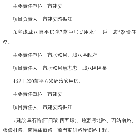
走進北京
主要責任單位：市建委
北京概況
十六區概覽
人文北京
項目負責人：市建委隋振江
3.完成城八區平房院7萬戶居民用水“一戶一表”改造任
綠色北京
圖説北京
視頻北京
務。
多語種
主要責任單位：市水務局、城八區政府
項目責任人：市水務局焦志忠、城八區區長
ENGLISH
한국어
日本語
4.竣工200萬平方米經濟適用房。
DEUTSCH
FRANÇAIS
РУССКИЙ ЯЗЫК
主要責任單位：市建委
ESPAÑOL
PORTUGUÊS
العربية
項目責任人：市建委隋振江
5.建設阜石路(西四環-西五環)、通惠河北路、西站南路、
ITALIANO
張儀村路、南馬蓮道路、前門東側路等道路工程。