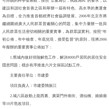
可持續的科學發展觀，按照“立黨為公，執政為民”的要求，以
決策公開
專題公開
建設和諧社會首善之區和舉辦一屆有特色、高水準的奧運會
為目標，全力推進首都經濟社會協調發展。2006年北京市將
政務服務
繼續圍繞廣大人民群眾普遍關心的問題，集中力量辦一批與
個人服務
法人服務
部門服務
人民群眾生活密切相關的重要實事，為群眾謀實利。按照“年
初公佈，年中檢查，年底兌現，接受監督”的原則，現將2006
便民服務
利企服務
投資項目
年擬辦的重要實事公佈如下：
1.舊城內做好排險解危工作，解決8000戶居民的居住安全
仲介服務
陽光政務
隱患問題；穩步有序推進六片文保區試點工作。
政民互動
主要責任單位：市建委
12345網上接訴即辦
我要諮詢
我要建議
項目負責人：市建委隋振江
2.城八區啟動上龍西裏、廣渠門外南街、酒仙橋、娘娘廟
參與調查
線上訪談
圖説互動
等10片危改項目。