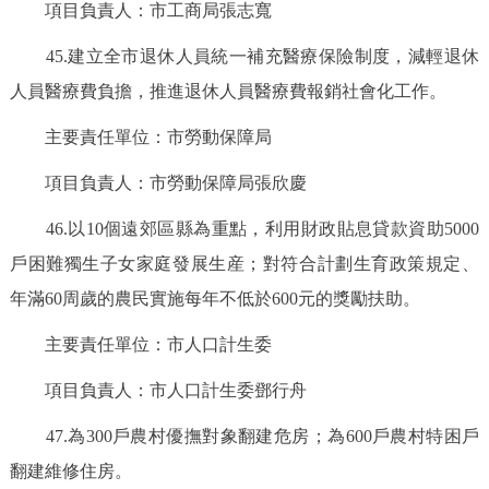
項目負責人：市工商局張志寬
45.建立全市退休人員統一補充醫療保險制度，減輕退休
人員醫療費負擔，推進退休人員醫療費報銷社會化工作。
主要責任單位：市勞動保障局
項目負責人：市勞動保障局張欣慶
46.以10個遠郊區縣為重點，利用財政貼息貸款資助5000
戶困難獨生子女家庭發展生産；對符合計劃生育政策規定、
年滿60周歲的農民實施每年不低於600元的獎勵扶助。
主要責任單位：市人口計生委
項目負責人：市人口計生委鄧行舟
47.為300戶農村優撫對象翻建危房；為600戶農村特困戶
翻建維修住房。