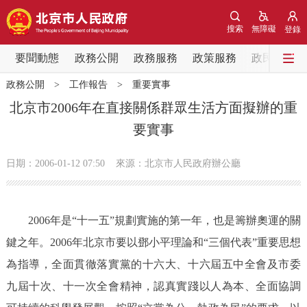
網站地圖
搜索
無障礙
登錄
要聞動態
要聞動態
政務公開
政務服務
政策服務
政民互動
政務公開
>
工作報告
>
重要實事
黨中央精神
國務院資訊
中央部委動態
北京市2006年在直接關係群眾生活方面擬辦的重
要實事
北京要聞
會議資訊
部門動態
日期：2006-01-12 07:50
來源：北京市人民政府辦公廳
各區熱點
政務公開
2006年是“十一五”規劃實施的第一年，也是籌辦奧運的關
鍵之年。2006年北京市要以鄧小平理論和“三個代表”重要思想
市領導
機構職能
政策服務
為指導，全面貫徹落實黨的十六大、十六屆五中全會及市委
政策兌現
政策解讀
回應關切
九屆十次、十一次全會精神，認真實踐以人為本、全面協調