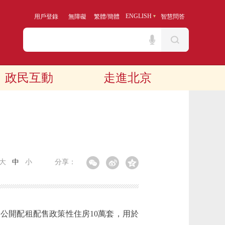
/
ENGLISH
用戶登錄
無障礙
繁體
簡體
智慧問答
政民互動
走進北京
大
中
小
分享：
公開配租配售政策性住房10萬套，用於