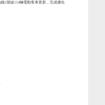
鐵1號線114輛電動客車更新，完成優化
。