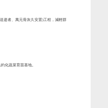
送逝者、萬元骨灰久安置)工程，減輕群
集約化蔬菜育苗基地。