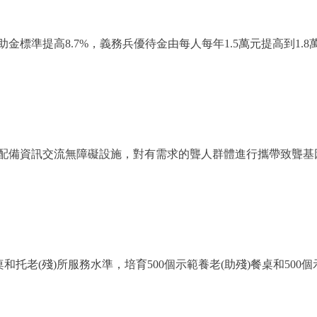
準提高8.7%，義務兵優待金由每人每年1.5萬元提高到1.8
備資訊交流無障礙設施，對有需求的聾人群體進行攜帶致聾基
老(殘)所服務水準，培育500個示範養老(助殘)餐桌和500個