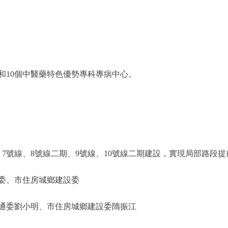
10個中醫藥特色優勢專科專病中心。
號線、8號線二期、9號線、10號線二期建設，實現局部路段提
委、市住房城鄉建設委
委劉小明、市住房城鄉建設委隋振江