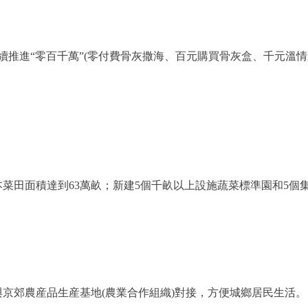
進“零百千萬”(零付費骨灰撒海、百元購買骨灰盒、千元溫情
田面積達到63萬畝；新建5個千畝以上設施蔬菜標準園和5個
郊農産品生産基地(農業合作組織)對接，方便城鄉居民生活。