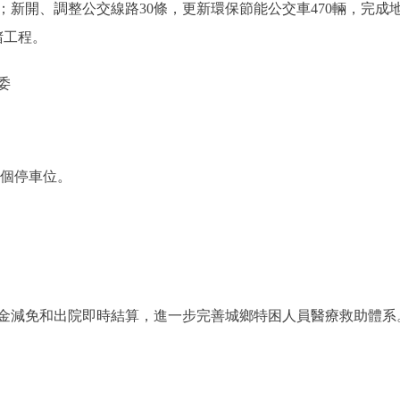
開、調整公交線路30條，更新環保節能公交車470輛，完成地
堵工程。
委
個停車位。
減免和出院即時結算，進一步完善城鄉特困人員醫療救助體系