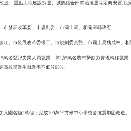
改造、重點工程建設拆遷、城鄉結合部整治搬遷等定向安置用房1
市發展改革委、市規劃委、市國土局、相關區縣政府
江、市發展改革委張工、市規劃委黃艷、市國土局魏成林、相
5萬名登記失業人員就業，幫助5萬名農村勞動力實現轉移就業
源高校畢業生就業率不低於95%。
園名額2萬個；完成100萬平方米中小學校舍抗震加固改造。