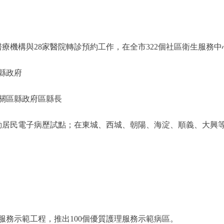
療機構與28家醫院轉診預約工作，在全市322個社區衛生服務中
縣政府
關區縣政府區縣長
居民電子病歷試點；在東城、西城、朝陽、海淀、順義、大興等
示範工程，推出100個優質護理服務示範病區。