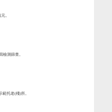
萬元。
因檢測篩查。
示範托老(殘)所。