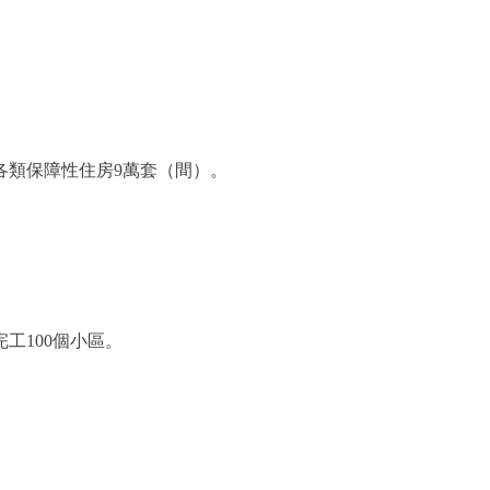
類保障性住房9萬套（間）。
工100個小區。