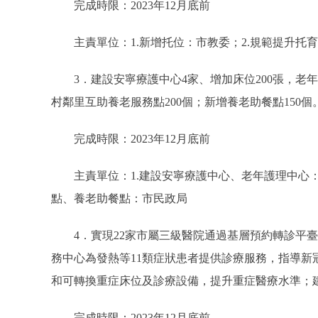
完成時限：2023年12月底前
主責單位：1.新增托位：市教委；2.規範提升托
3．建設安寧療護中心4家、增加床位200張，老年護
村鄰里互助養老服務點200個；新增養老助餐點150個
完成時限：2023年12月底前
主責單位：1.建設安寧療護中心、老年護理中心：
點、養老助餐點：市民政局
4．實現22家市屬三級醫院通過基層預約轉診平臺
務中心為發熱等11類症狀患者提供診療服務，指導新
和可轉換重症床位及診療設備，提升重症醫療水準；
完成時限：2023年12月底前