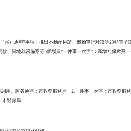
（照）通辦”事項；推出不動産權證、機動車行駛證等20類電子
款、異地就醫備案等5個場景“一件事一次辦”；新增社保繳費、
調用、跨省通辦：市政務服務局；2.一件事一次辦：市政務服務
、市醫保局
化調整公交線路65條。