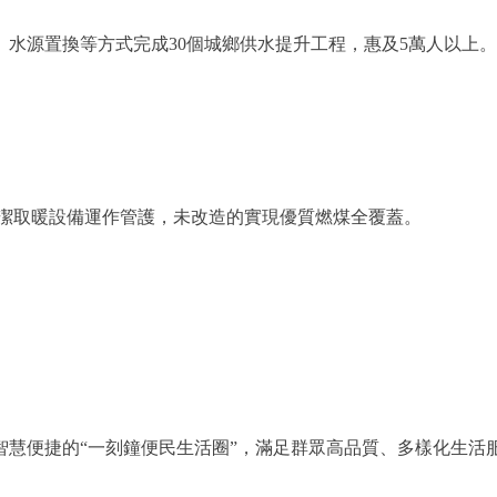
水源置換等方式完成30個城鄉供水提升工程，惠及5萬人以上。
清潔取暖設備運作管護，未改造的實現優質燃煤全覆蓋。
慧便捷的“一刻鐘便民生活圈”，滿足群眾高品質、多樣化生活