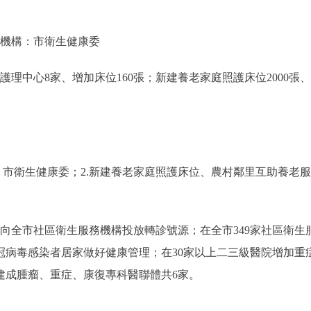
育機構：市衛生健康委
理中心8家、增加床位160張；新建養老家庭照護床位2000張
。
市衛生健康委；2.新建養老家庭照護床位、農村鄰里互助養老
向全市社區衛生服務機構投放轉診號源；在全市349家社區衛生
冠病毒感染者居家做好健康管理；在30家以上二三級醫院增加重
建成腫瘤、重症、康復專科醫聯體共6家。