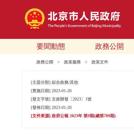
要聞動態
政務公開
政務公開
>
政策服務
>
政策文件
[主題分類]
綜合政務/其他
[實施日期]
2023-01-20
[發文字號]
京政辦發
〔2023〕
1號
[發佈日期]
2023-01-20
[文件來源]
政府公報 2023年 第9期(總第789期)