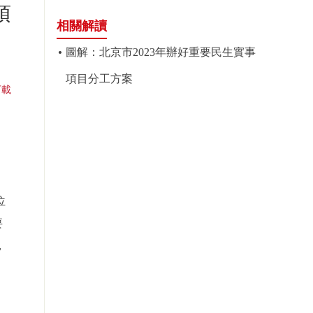
項
相關解讀
圖解：北京市2023年辦好重要民生實事
項目分工方案
下載
位
要
，
廳