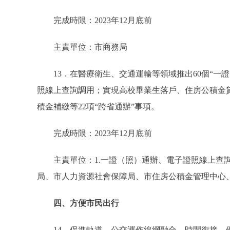
完成時限：2023年12月底前
主責單位：市商務局
13．在醫療衛生、交通運輸等領域推出60個“一證
照線上查詢調用；實現高校畢業生落戶、住房公積金貸
積金補繳等22項“跨省通辦”事項。
完成時限：2023年12月底前
主責單位：1.一證（照）通辦、電子證照線上查詢
局、市人力資源社會保障局、市住房公積金管理中心
四、方便市民出行
14．促進軌道、公交運作線網融合、時間銜接，優