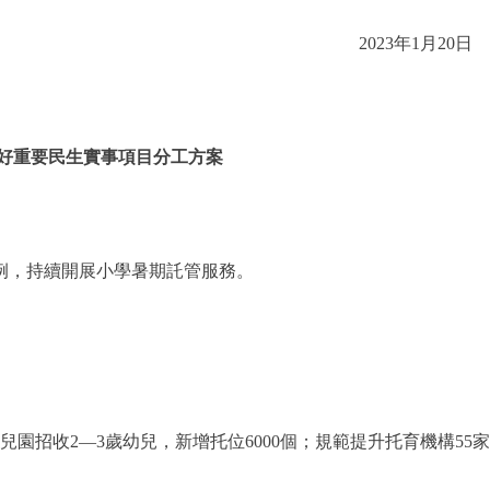
2023年1月2
年辦好重要民生實事項目分工方案
例，持續開展小學暑期託管服務。
招收2—3歲幼兒，新增托位6000個；規範提升托育機構55