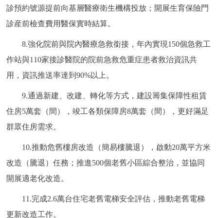
診預約號源提前向基層醫療衛生機構投放；開展生育保險門
診産前檢查費用醫保實時結算。
8.強化院前與院內醫療急救銜接，年內實現150個急救工
作站與110家接診醫院的院前急救危重症患者救治資訊共
用，資訊推送率達到90%以上。
9.通過新建、改建、轉化等方式，建設籌集保障性租賃
住房5萬套（間），竣工各類保障房8萬套（間），更好滿足
群眾住房需求。
10.推動危舊樓房改造（簡易樓騰退），啟動20萬平方米
改造（騰退）任務；推進500個老舊小區綜合整治，並協同
開展適老化改造。
11.完成2.6萬台住宅老舊電梯安全評估，推動老舊電梯
更新改造工作。