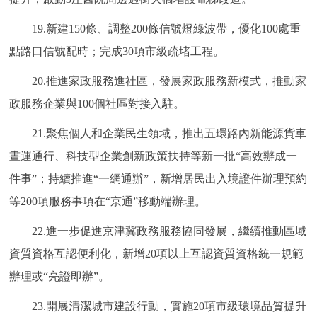
19.新建150條、調整200條信號燈綠波帶，優化100處重
點路口信號配時；完成30項市級疏堵工程。
20.推進家政服務進社區，發展家政服務新模式，推動家
政服務企業與100個社區對接入駐。
21.聚焦個人和企業民生領域，推出五環路內新能源貨車
晝運通行、科技型企業創新政策扶持等新一批“高效辦成一
件事”；持續推進“一網通辦”，新增居民出入境證件辦理預約
等200項服務事項在“京通”移動端辦理。
22.進一步促進京津冀政務服務協同發展，繼續推動區域
資質資格互認便利化，新增20項以上互認資質資格統一規範
辦理或“亮證即辦”。
23.開展清潔城市建設行動，實施20項市級環境品質提升