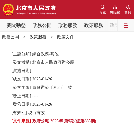
網站地圖
搜索
無障礙
登錄
要聞動態
要聞動態
政務公開
政務服務
政策服務
政民互動
政務公開
>
政策服務
>
政策文件
黨中央精神
國務院資訊
中央部委動態
[主題分類]
綜合政務/其他
北京要聞
會議資訊
部門動態
[發文機構]
北京市人民政府辦公廳
[實施日期]
----
各區熱點
[成文日期]
2025-01-26
[發文字號]
京政辦發
〔2025〕
1號
政務公開
[廢止日期]
----
[發佈日期]
2025-01-26
市領導
機構職能
政策服務
[有效性]
現行有效
[文件來源]
政府公報 2025年 第9期(總第885期)
政策兌現
政策解讀
回應關切