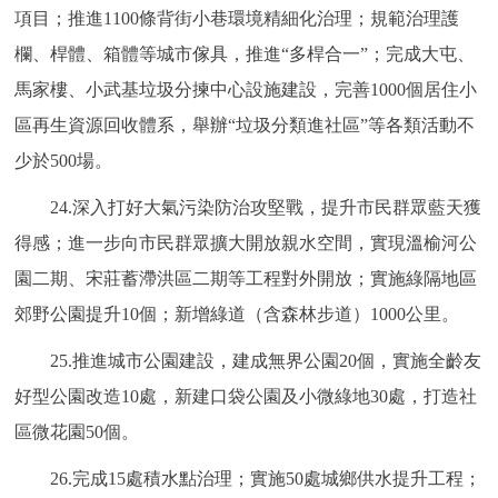
項目；推進1100條背街小巷環境精細化治理；規範治理護
欄、桿體、箱體等城市傢具，推進“多桿合一”；完成大屯、
馬家樓、小武基垃圾分揀中心設施建設，完善1000個居住小
區再生資源回收體系，舉辦“垃圾分類進社區”等各類活動不
少於500場。
24.深入打好大氣污染防治攻堅戰，提升市民群眾藍天獲
得感；進一步向市民群眾擴大開放親水空間，實現溫榆河公
園二期、宋莊蓄滯洪區二期等工程對外開放；實施綠隔地區
郊野公園提升10個；新增綠道（含森林步道）1000公里。
25.推進城市公園建設，建成無界公園20個，實施全齡友
好型公園改造10處，新建口袋公園及小微綠地30處，打造社
區微花園50個。
26.完成15處積水點治理；實施50處城鄉供水提升工程；