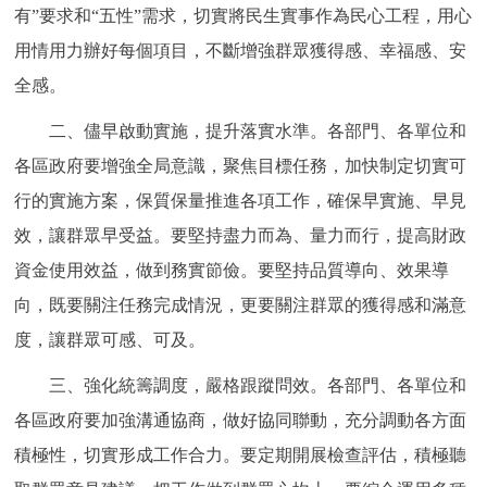
走進北京
有”要求和“五性”需求，切實將民生實事作為民心工程，用心
用情用力辦好每個項目，不斷增強群眾獲得感、幸福感、安
北京概況
十六區概覽
人文北京
全感。
二、儘早啟動實施，提升落實水準。各部門、各單位和
綠色北京
圖説北京
視頻北京
各區政府要增強全局意識，聚焦目標任務，加快制定切實可
多語種
行的實施方案，保質保量推進各項工作，確保早實施、早見
效，讓群眾早受益。要堅持盡力而為、量力而行，提高財政
ENGLISH
한국어
日本語
資金使用效益，做到務實節儉。要堅持品質導向、效果導
向，既要關注任務完成情況，更要關注群眾的獲得感和滿意
DEUTSCH
FRANÇAIS
РУССКИЙ ЯЗЫК
度，讓群眾可感、可及。
ESPAÑOL
PORTUGUÊS
العربية
三、強化統籌調度，嚴格跟蹤問效。各部門、各單位和
各區政府要加強溝通協商，做好協同聯動，充分調動各方面
ITALIANO
積極性，切實形成工作合力。要定期開展檢查評估，積極聽