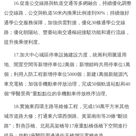
16.促進公交線路與軌道交通等多網融合，持續優化調整
公交線路，公交與軌道50米內換乘比例達到90%；持續做好
通學公交服務保障，加強供需對接，優化30條通學公交線
路；優化朝陽站、豐臺站南交通樞紐接駁功能和通行流線，
提升換乘便利度。
17.加大中心城區停車設施建設力度，統籌利用騰退用
地、閒置空間等新增停車位2萬個；新增錯時共用停車位1萬
個；利用人防工程新增停車位5000個；新建1萬個新能源汽
車充電樁；加強非機動車停放治理，完成50個軌道站點和40
個“學醫景商”重點點位的非機動車停放秩序治理。
18.實施東四環主路等維修工程，完成150萬平方米其他
城市道路大修；打通東六環西側路、黃渠南街等20條“斷頭
路”；對燕莎橋、北苑高架橋等17座重點橋係橋下空間進行
提升；啟動3座醫院周邊過街天橋增設電梯改造。