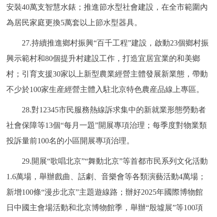
安裝40萬支智慧水錶；推進節水型社會建設，在全市範圍內
為居民家庭更換5萬套以上節水型器具。
27.持續推進鄉村振興“百千工程”建設，啟動23個鄉村振
興示範村和80個提升村建設工作，打造宜居宜業的和美鄉
村；引育支援30家以上新型農業經營主體發展新業態，帶動
不少於100家生産經營主體入駐北京特色農産品線上專區。
28.對12345市民服務熱線訴求集中的新就業形態勞動者
社會保障等13個“每月一題”開展專項治理；每季度對物業類
投訴量前100名的小區開展專項治理。
29.開展“歌唱北京”“舞動北京”等首都市民系列文化活動
1.6萬場，舉辦戲曲、話劇、音樂會等各類演藝活動4萬場；
新增100條“漫步北京”主題遊線路；辦好2025年國際博物館
日中國主會場活動和北京博物館季，舉辦“殷墟展”等100項