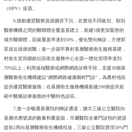
（HPV）疫苗。
6.推動優質醫療資源擴容下沉，在實現不同級別、類別
醫療機構之間的醫聯體全覆蓋基礎上，新建5個更加緊密的
城市醫聯體，區級覆蓋率達到50%，優化雙向轉診，方便群
眾就近就便就醫；進一步築牢農村基層醫療衛生服務基礎，
村衛生室與鄉鎮社區衛生服務中心全面一體化管理率達到
70%以上；利用遠端醫療或網際網路診療手段，支援30個基
層醫療衛生機構建設“網際網路健康鄉村門診”，為農村地區
提供優質醫療服務；在基層衛生服務機構新建200個提供規
範中醫藥診療服務的中醫特色診區。
7.進一步暢通基層預約轉診通道，擴大三級公立醫院向
基層供應號源的數量和覆蓋面，市屬醫院全量門診預約號源
提前2周向基層醫療衛生機構投放，三級公立醫院實現50%門