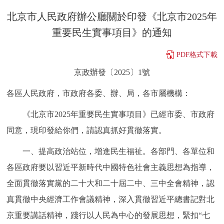
決策公開
專題公開
北京市人民政府辦公廳關於印發《北京市2025年
重要民生實事項目》的通知
政務服務
PDF格式下載
個人服務
法人服務
部門服務
京政辦發〔2025〕1號
各區人民政府，市政府各委、辦、局，各市屬機構：
便民服務
利企服務
投資項目
《北京市2025年重要民生實事項目》已經市委、市政府
仲介服務
陽光政務
同意，現印發給你們，請認真抓好貫徹落實。
政民互動
一、提高政治站位，增進民生福祉。各部門、各單位和
各區政府要以習近平新時代中國特色社會主義思想為指導，
12345網上接訴即辦
我要諮詢
我要建議
全面貫徹落實黨的二十大和二十屆二中、三中全會精神，認
真貫徹中央經濟工作會議精神，深入貫徹習近平總書記對北
參與調查
線上訪談
圖説互動
京重要講話精神，踐行以人民為中心的發展思想，緊扣“七