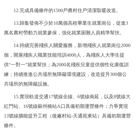
12.完成具備條件的1500戶農村住戶清潔取暖改造。
13.歸集發佈不少於10萬個高校畢業生就業崗位，促進3
萬名農村勞動力就業參保，強化就業困難人員精準幫扶。
14.持續完善殘疾人關愛服務，新增殘疾人就業崗位2000
個，開展殘疾人職業技能培訓4000人，為殘疾人大學生提
供“一對一”就業幫扶；為2000名殘疾兒童提供個性化康復訓
練；持續推進公共場所無障礙環境建設，改造提升300個公
共場所的無障礙設施。
15.實現軌道交通17號線全線、6號線南延，以及8號線大
紅門站、16號線蘇州橋站A口具備初期運營條件；力爭實現
13號線擴能提升工程（後廠村站-天通苑東站）具備初期運營
條件。