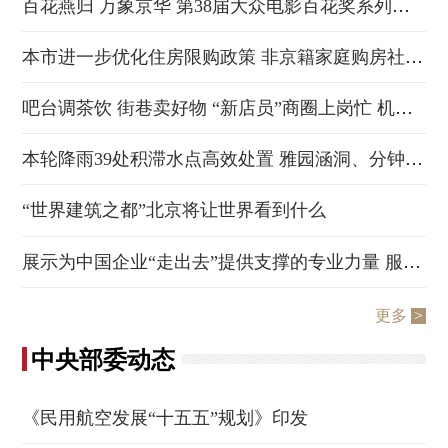
百花燕归 万象京华 第38届大众电影百花奖系列活动在京开幕
走进北京
本市进一步优化住房限购政策 非京籍家庭购房社保个税缴纳年限降为1年
北京概况
十六区概览
人文北京
吧台调茶饮 街巷卖好物 “新店员”商圈上岗忙 机器人增添城市烟火气
绿色北京
图说北京
视频北京
本轮降雨39处积滞水点高效处置 雅园涵洞、分钟寺桥积水40分钟恢复交通秩序
多语种
“世界建筑之都”北京将让世界看到什么
ENGLISH
한국어
日本語
展示为中国企业“走出去”提供支撑的专业力量 服贸会首设出海服务推介路演区
DEUTSCH
FRANÇAIS
РУССКИЙ ЯЗЫК
更多
>
ESPAÑOL
العربية
PORTUGUÊS
中央部委动态
ITALIANO
《民用航空发展“十五五”规划》印发