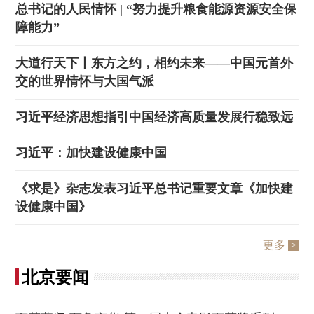
总书记的人民情怀 | “努力提升粮食能源资源安全保
决策公开
专题公开
障能力”
政务服务
大道行天下丨东方之约，相约未来——中国元首外
交的世界情怀与大国气派
个人服务
法人服务
部门服务
习近平经济思想指引中国经济高质量发展行稳致远
便民服务
利企服务
投资项目
习近平：加快建设健康中国
中介服务
阳光政务
《求是》杂志发表习近平总书记重要文章《加快建
设健康中国》
政民互动
12345网上接诉即办
我要咨询
我要建议
更多
>
北京要闻
参与调查
在线访谈
图说互动