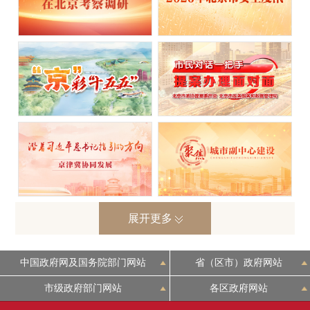
议
市政府召开常务会议 研究会展业
2026.
05.
21
创新发展和效益提升工作情况等
事项 市长殷勇主持会议
市政府召开常务会议 研究一季度
2026.
05.
15
营商环境监测评价报告等事项 市
长殷勇主持会议
市政府召开常务会议 研究疏解整
2026.
05.
07
治促提升专项行动和污染防治工
展开更多
作进展等事项 市长殷勇主持会议
中国政府网及国务院部门网站
省（区市）政府网站
市政府召开常务会议 研究“五
2026.
04.
29
市级政府部门网站
各区政府网站
一”假期城市运行和服务保障工作