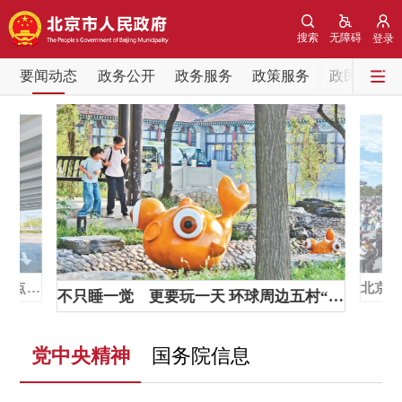
网站地图
搜索
无障碍
登录
要闻动态
要闻动态
政务公开
政务服务
政策服务
政民互动
党中央精神
国务院信息
中央部委动态
北京要闻
会议信息
部门动态
各区热点
政务公开
本市346座桥系整治提升全面收官 将试点建设桥下停车充电设施
不只睡一觉 更要玩一天 环球周边五村“抱团”升级度假区
市领导
机构职能
政策服务
党中央精神
国务院信息
政策兑现
政策解读
回应关切