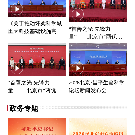
持
市政府召开常务会议 研究“幼有
2026.
06.
18
《关于推动怀柔科学城
“首善之光 先锋力
所育”工作推进情况等事项 市长
重大科技基础设施高效
量”——北京市“两优一
殷勇主持会议
管理运行的有关措施》
先”代表记者见面会（民
新闻发布会
生服务专场）
市政府召开常务会议 研究“十五
2026.
06.
12
五”时期高精尖产业发展等事项
市长殷勇主持会议
2026北京·昌平生命科学
“首善之光 先锋力
市政府召开常务会议 研究部署本
2026.
06.
03
论坛新闻发布会
量”——北京市“两优一
市安全生产有关工作等事项 市长
先”代表记者见面会（科
殷勇主持会议
研攻坚专场）
政务专题
市政府召开常务会议 研究本
2026.
05.
27
市“十五五”时期推进农业农村现
代化规划等事项 市长殷勇主持会