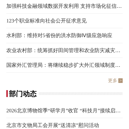
加强科技金融领域数据开发利用 支持市场化征信机构建设科技型企业数据库
回到顶部
123个职业标准向社会公开征求意见
水利部：维持对5省份的洪水防御Ⅳ级应急响应
农业农村部：统筹抓好田间管理和农业防灾减灾救灾
国家外汇管理局：将继续稳步扩大外汇领域制度型开放
更多
>
部门动态
2026北京博物馆季“研学月”收官 “科技月”接续启航——以文脉深耕厚植文化自信 以科技赋能激活古都新生
北京市文物局工会开展“送清凉”慰问活动