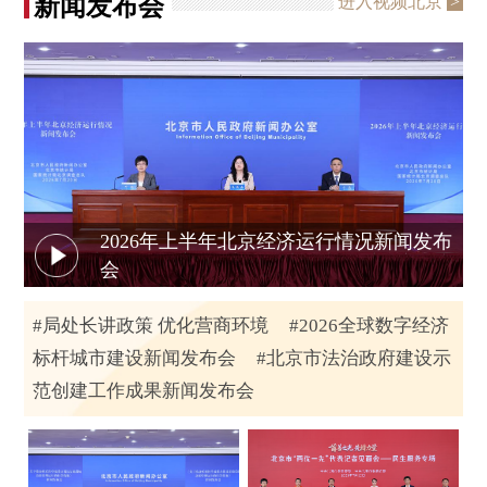
进入视频北京
>
新闻发布会
等事项 市长殷勇主持会议
市政府党组召开会议 传达学习习
2026.
07.
04
近平总书记在庆祝中国共产党成
立105周年大会上的重要讲话精
神 殷勇主持
市政府召开常务会议 研究进一步
2026.
07.
01
2026年上半年北京经济运行情况新闻发布
加强2026年防汛工作等事项 市长
会
殷勇主持会议
#局处长讲政策 优化营商环境
#2026全球数字经济
市政府召开常务会议 研究“十五
2026.
06.
24
标杆城市建设新闻发布会
#北京市法治政府建设示
五”时期新型能源体系建设等事项
范创建工作成果新闻发布会
市长殷勇主持会议
市政府党组召开会议 研究部署进
2026.
06.
19
一步加强2026年防汛工作 殷勇主