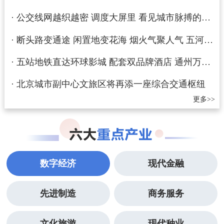
·
公交线网越织越密 调度大屏里 看见城市脉搏的十年跃动
·
断头路变通途 闲置地变花海 烟火气聚人气 五河交汇处精细治理焕发新生机
·
五站地铁直达环球影城 配套双品牌酒店 通州万盛西交通枢纽将设商业街区
·
北京城市副中心文旅区将再添一座综合交通枢纽
更多>>
数字经济
现代金融
先进制造
商务服务
文化旅游
现代种业