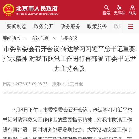
网站地图
搜索
无障碍
登录
要闻动态
要闻动态
政务公开
政务服务
政策服务
政民互动
要闻动态
>
会议信息
>
市委会议
党中央精神
国务院信息
中央部委动态
市委常委会召开会议 传达学习习近平总书记重要
指示精神 对我市防汛工作进行再部署 市委书记尹
北京要闻
会议信息
部门动态
力主持会议
各区热点
日期：2026-07-09 08:35
来源：北京日报
政务公开
7月8日下午，市委常委会召开会议，传达学习习近平总
市领导
机构职能
政策服务
书记对防汛救灾工作作出的重要指示精神，对我市防汛工作
政策兑现
政策解读
回应关切
进行再部署，同时研究部署暑期旅游、大型活动安全工作；