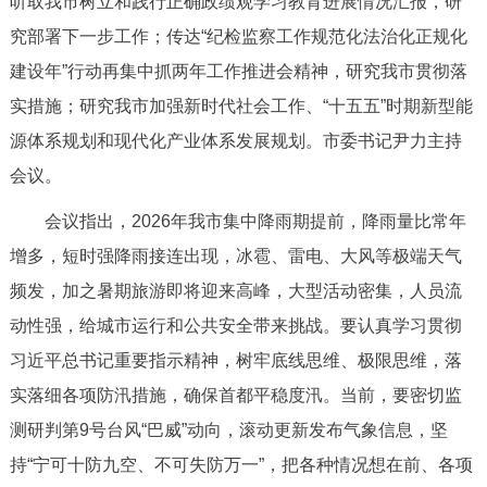
听取我市树立和践行正确政绩观学习教育进展情况汇报，研
决策公开
专题公开
究部署下一步工作；传达“纪检监察工作规范化法治化正规化
建设年”行动再集中抓两年工作推进会精神，研究我市贯彻落
政务服务
实措施；研究我市加强新时代社会工作、“十五五”时期新型能
个人服务
法人服务
部门服务
源体系规划和现代化产业体系发展规划。市委书记尹力主持
会议。
便民服务
利企服务
投资项目
会议指出，2026年我市集中降雨期提前，降雨量比常年
增多，短时强降雨接连出现，冰雹、雷电、大风等极端天气
中介服务
阳光政务
频发，加之暑期旅游即将迎来高峰，大型活动密集，人员流
政民互动
动性强，给城市运行和公共安全带来挑战。要认真学习贯彻
习近平总书记重要指示精神，树牢底线思维、极限思维，落
12345网上接诉即办
我要咨询
我要建议
实落细各项防汛措施，确保首都平稳度汛。当前，要密切监
测研判第9号台风“巴威”动向，滚动更新发布气象信息，坚
参与调查
在线访谈
图说互动
持“宁可十防九空、不可失防万一”，把各种情况想在前、各项