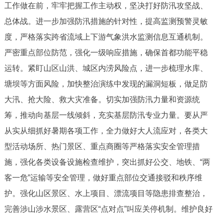
走进北京
工作做在前，牢牢把握工作主动权，坚决打好防汛攻坚战、
总体战。进一步加强防汛措施的针对性，提高监测预警灵敏
北京概况
十六区概览
人文北京
度，严格落实跨省流域上下游气象洪水监测信息互通机制。
严密重点部位防范，强化一级响应措施，确保首都功能平稳
绿色北京
图说北京
视频北京
运转。紧盯山区山洪、城区内涝风险点，进一步梳理水库、
多语种
塘坝等方面风险，加快整治演练中发现的漏洞短板，做足防
大汛、抢大险、救大灾准备。切实加强防汛力量和资源统
ENGLISH
한국어
日本語
筹，推动向基层一线倾斜，充实基层防汛专业力量。要从严
从实从细抓好暑期各项工作，全力做好大人流应对，各类大
DEUTSCH
FRANÇAIS
РУССКИЙ ЯЗЫК
型活动场所、热门景区、重点商圈等严格落实安全管理措
施，强化各类设备设施检查维护，突出抓好公交、地铁、“两
ESPAÑOL
العربية
PORTUGUÊS
客一危”运输等安全管理，做好重点部位交通接驳和秩序维
护。强化山区景区、水上项目、漂流项目等隐患排查整治，
ITALIANO
完善涉山涉水景区、露营区“点对点”叫应关停机制。维护良好