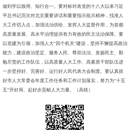
走进北京
做到学以致用、知行合一。要对标对表党的十八大以来习近
平总书记历次对北京重要讲话和重要指示批示精神，找准人
北京概况
十六区概览
人文北京
大工作切入点，加强法治供给、发挥人大监督作用，为首都
高质量发展、高水平治理提供有力有效的民主法治保障。要
绿色北京
图说北京
视频北京
以党建为引领，加强人大“四个机关”建设，坚持不懈提高政治
多语种
能力，建设政治坚定、服务人民、尊崇法治、发扬民主、勤
勉尽责的工作队伍，以高质量人大工作、高素质干部队伍进
ENGLISH
한국어
日本語
一步坚持好、完善好、运行好人民代表大会制度。要认真抓
好市人大常委会年度工作任务和工作计划落实，努力为“十五
DEUTSCH
FRANÇAIS
РУССКИЙ ЯЗЫК
五”开好局、起好步贡献人大力量。（高枝）
ESPAÑOL
العربية
PORTUGUÊS
ITALIANO