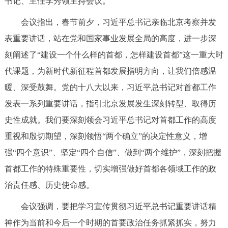
书记、主任李秀领主持会议。
决策公开
专题公开
会议指出，春节前夕，习近平总书记亲临北京考察并发
政务服务
表重要讲话，站在党和国家事业发展全局的高度，进一步深
刻阐述了“建设一个什么样的首都，怎样建设首都”这一重大时
个人服务
法人服务
部门服务
代课题，为新时代新征程首都发展指明方向，让我们倍感温
暖、深受鼓舞。党的十八大以来，习近平总书记对首都工作
便民服务
利企服务
投资项目
发表一系列重要讲话，指引北京发展发生深刻转型、取得历
史性成就。我们要深刻领会习近平总书记对首都工作的高度
中介服务
阳光政务
重视和殷切期望，深刻领悟“两个确立”的决定性意义，增
政民互动
强“四个意识”、坚定“四个自信”、做到“两个维护”，深刻把握
首都工作的特殊重要性，切实增强做好首都各领域工作的政
12345网上接诉即办
我要咨询
我要建议
治责任感、历史使命感。
会议强调，要把学习宣传贯彻习近平总书记重要讲话精
参与调查
在线访谈
图说互动
神作为当前和今后一个时期的首要政治任务抓紧抓实，努力