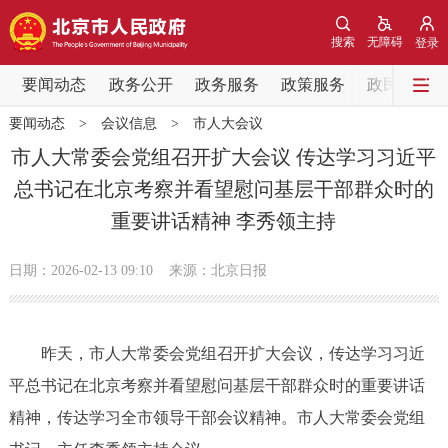
网站地图
搜索
无障碍
登录
要闻动态
要闻动态
政务公开
政务服务
政策服务
政民互动
要闻动态
>
会议信息
>
市人大会议
党中央精神
国务院信息
中央部委动态
市人大常委会党组召开扩大会议 传达学习习近平
总书记在北京考察并看望慰问基层干部群众时的
北京要闻
会议信息
部门动态
重要讲话精神 李秀领主持
各区热点
日期：2026-02-13 09:10
来源：北京日报
政务公开
昨天，市人大常委会党组召开扩大会议，传达学习习近
市领导
机构职能
政策服务
平总书记在北京考察并看望慰问基层干部群众时的重要讲话
政策兑现
政策解读
回应关切
精神，传达学习全市领导干部会议精神。市人大常委会党组