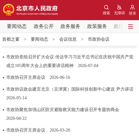
网站地图
搜索
无障碍
登录
要闻动态
要闻动态
政务公开
政务服务
政策服务
政民互动
首都之窗
>
要闻动态
>
会议信息
>
市政协会议
党中央精神
国务院信息
中央部委动态
市政协党组召开扩大会议 传达学习习近平总书记在庆祝中国共产党
北京要闻
会议信息
部门动态
成立105周年大会上的重要讲话精神
2026-07-04
市政协召开主席会议
2026-06-16
各区热点
市政协议政会建言北京（京津冀）国际科技创新中心建设 尹力讲话
政务公开
2026-05-14
市领导
机构职能
政策服务
市政协聚焦加强山区防灾避险救灾能力建设召开专题协商会
2026-04-22
政策兑现
政策解读
回应关切
市政协召开主席会议
2026-03-20