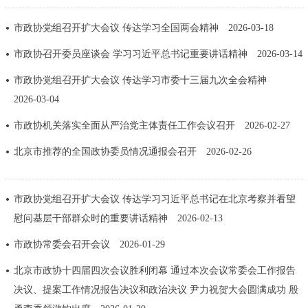
决策公开
专题公开
市政协党组召开扩大会议 传达学习全国两会精神
2026-03-18
政务服务
市政协召开委员座谈会 学习习近平总书记重要讲话精神
2026-03-14
市政协党组召开扩大会议 传达学习市委十三届九次全会精神
个人服务
法人服务
部门服务
2026-03-04
市政协机关落实全面从严治党主体责任工作会议召开
2026-02-27
便民服务
利企服务
投资项目
北京市推荐的全国政协委员情况通报会召开
2026-02-26
中介服务
阳光政务
市政协党组召开扩大会议 传达学习习近平总书记在北京考察并看望
政民互动
慰问基层干部群众时的重要讲话精神
2026-02-13
12345网上接诉即办
我要咨询
我要建议
市政协常委会召开会议
2026-01-29
北京市政协十四届四次会议胜利闭幕 通过本次会议常委会工作报告
参与调查
在线访谈
图说互动
决议、提案工作情况报告决议和政治决议 尹力祝贺大会圆满成功 殷