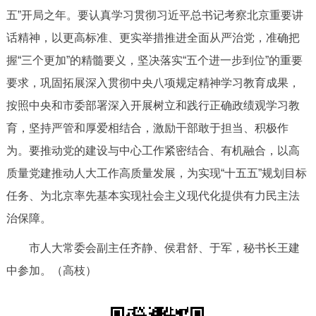
走进北京
五”开局之年。要认真学习贯彻习近平总书记考察北京重要讲
话精神，以更高标准、更实举措推进全面从严治党，准确把
北京概况
十六区概览
人文北京
握“三个更加”的精髓要义，坚决落实“五个进一步到位”的重要
要求，巩固拓展深入贯彻中央八项规定精神学习教育成果，
绿色北京
图说北京
视频北京
按照中央和市委部署深入开展树立和践行正确政绩观学习教
多语种
育，坚持严管和厚爱相结合，激励干部敢于担当、积极作
为。要推动党的建设与中心工作紧密结合、有机融合，以高
ENGLISH
한국어
日本語
质量党建推动人大工作高质量发展，为实现“十五五”规划目标
任务、为北京率先基本实现社会主义现代化提供有力民主法
DEUTSCH
FRANÇAIS
РУССКИЙ ЯЗЫК
治保障。
ESPAÑOL
العربية
PORTUGUÊS
市人大常委会副主任齐静、侯君舒、于军，秘书长王建
中参加。（高枝）
ITALIANO