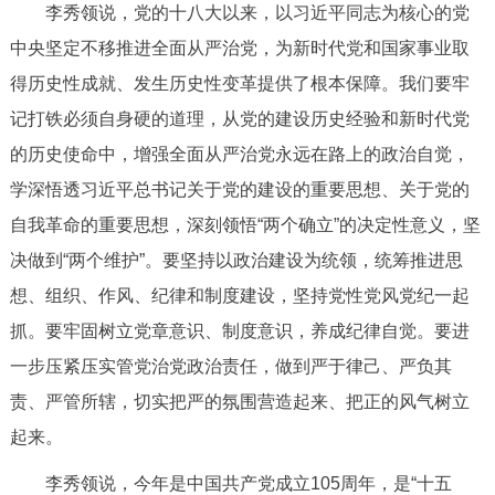
李秀领说，党的十八大以来，以习近平同志为核心的党
决策公开
专题公开
中央坚定不移推进全面从严治党，为新时代党和国家事业取
政务服务
得历史性成就、发生历史性变革提供了根本保障。我们要牢
记打铁必须自身硬的道理，从党的建设历史经验和新时代党
个人服务
法人服务
部门服务
的历史使命中，增强全面从严治党永远在路上的政治自觉，
学深悟透习近平总书记关于党的建设的重要思想、关于党的
便民服务
利企服务
投资项目
自我革命的重要思想，深刻领悟“两个确立”的决定性意义，坚
决做到“两个维护”。要坚持以政治建设为统领，统筹推进思
中介服务
阳光政务
想、组织、作风、纪律和制度建设，坚持党性党风党纪一起
政民互动
抓。要牢固树立党章意识、制度意识，养成纪律自觉。要进
一步压紧压实管党治党政治责任，做到严于律己、严负其
12345网上接诉即办
我要咨询
我要建议
责、严管所辖，切实把严的氛围营造起来、把正的风气树立
起来。
参与调查
在线访谈
图说互动
李秀领说，今年是中国共产党成立105周年，是“十五