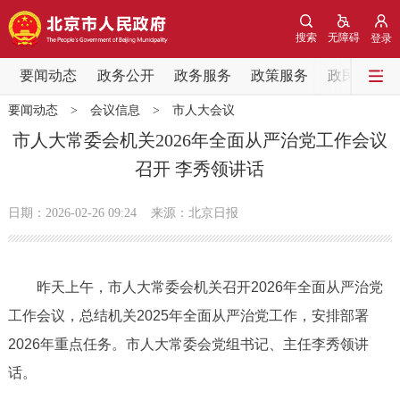
网站地图
搜索
无障碍
登录
要闻动态
要闻动态
政务公开
政务服务
政策服务
政民互动
要闻动态
>
会议信息
>
市人大会议
党中央精神
国务院信息
中央部委动态
市人大常委会机关2026年全面从严治党工作会议
召开 李秀领讲话
北京要闻
会议信息
部门动态
日期：2026-02-26 09:24
来源：北京日报
各区热点
政务公开
昨天上午，市人大常委会机关召开2026年全面从严治党
工作会议，总结机关2025年全面从严治党工作，安排部署
市领导
机构职能
政策服务
2026年重点任务。市人大常委会党组书记、主任李秀领讲
政策兑现
政策解读
回应关切
话。