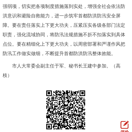
走进北京
强弱项，切实把各项制度措施落到实处，增强全社会依法防
洪意识和避险自救能力，进一步筑牢首都防洪防汛安全屏
北京概况
十六区概览
人文北京
障。要在责任落实上下更大功夫，压紧压实各级各部门法定
职责，强化流域协同，将防汛法规措施不折不扣落实到具体
绿色北京
图说北京
视频北京
点位。要在精细化上下更大功夫，以周密部署和严谨作风把
多语种
防汛工作做实做细，不断提升首都防洪防汛整体效能。
ENGLISH
한국어
日本語
市人大常委会副主任于军、秘书长王建中参加。（高
枝）
DEUTSCH
FRANÇAIS
РУССКИЙ ЯЗЫК
ESPAÑOL
العربية
PORTUGUÊS
ITALIANO