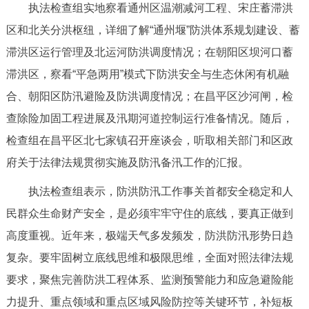
执法检查组实地察看通州区温潮减河工程、宋庄蓄滞洪
决策公开
专题公开
区和北关分洪枢纽，详细了解“通州堰”防洪体系规划建设、蓄
政务服务
滞洪区运行管理及北运河防洪调度情况；在朝阳区坝河口蓄
滞洪区，察看“平急两用”模式下防洪安全与生态休闲有机融
个人服务
法人服务
部门服务
合、朝阳区防汛避险及防洪调度情况；在昌平区沙河闸，检
查除险加固工程进展及汛期河道控制运行准备情况。随后，
便民服务
利企服务
投资项目
检查组在昌平区北七家镇召开座谈会，听取相关部门和区政
府关于法律法规贯彻实施及防汛备汛工作的汇报。
中介服务
阳光政务
执法检查组表示，防洪防汛工作事关首都安全稳定和人
政民互动
民群众生命财产安全，是必须牢牢守住的底线，要真正做到
高度重视。近年来，极端天气多发频发，防洪防汛形势日趋
12345网上接诉即办
我要咨询
我要建议
复杂。要牢固树立底线思维和极限思维，全面对照法律法规
要求，聚焦完善防洪工程体系、监测预警能力和应急避险能
参与调查
在线访谈
图说互动
力提升、重点领域和重点区域风险防控等关键环节，补短板