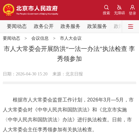
网站地图
搜索
无障碍
登录
要闻动态
要闻动态
政务公开
政务服务
政策服务
政民互动
要闻动态
>
会议信息
>
市人大会议
党中央精神
国务院信息
中央部委动态
市人大常委会开展防洪“一法一办法”执法检查 李
秀领参加
北京要闻
会议信息
部门动态
日期：2026-04-30 15:20
来源：北京日报
各区热点
政务公开
根据市人大常委会监督工作计划，2026年3月—5月，市
人大常委会对《中华人民共和国防洪法》和《北京市实施
市领导
机构职能
政策服务
〈中华人民共和国防洪法〉办法》进行执法检查。日前，市
政策兑现
政策解读
回应关切
人大常委会主任李秀领参加有关执法检查。