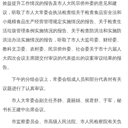
效益提升工作情况的报告及市人大民宗侨外委的意见和建
决策公开
专题公开
议，听取了市人大常委会执法检查组关于检查食品安全法和
政务服务
小规模食品生产经营管理规定实施情况的报告、关于检查生
活垃圾管理条例实施情况的报告、关于检查防洪法和实施防
个人服务
法人服务
部门服务
洪法办法实施情况的报告，听取了市人大监司委、财经委、
教科文卫委、农村委、民宗侨外委、社会委关于市十六届人
便民服务
利企服务
投资项目
大四次会议主席团交付审议的代表提出的议案审议结果的报
告。
中介服务
阳光政务
下午的分组会议上，常委会组成人员和部分代表对有关
政民互动
议题进行了认真审议。
12345网上接诉即办
我要咨询
我要建议
市人大常委会副主任齐静、庞丽娟、侯君舒、于军，秘
书长王建中出席会议。
参与调查
在线访谈
图说互动
市监察委员会、市高级人民法院、市人民检察院有关负