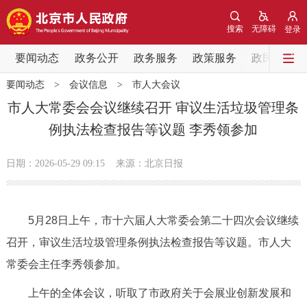
网站地图
搜索
无障碍
登录
要闻动态
要闻动态
政务公开
政务服务
政策服务
政民互动
要闻动态
>
会议信息
>
市人大会议
党中央精神
国务院信息
中央部委动态
市人大常委会会议继续召开 审议生活垃圾管理条
例执法检查报告等议题 李秀领参加
北京要闻
会议信息
部门动态
日期：2026-05-29 09:15
来源：北京日报
各区热点
政务公开
5月28日上午，市十六届人大常委会第二十四次会议继续
召开，审议生活垃圾管理条例执法检查报告等议题。市人大
市领导
机构职能
政策服务
常委会主任李秀领参加。
政策兑现
政策解读
回应关切
上午的全体会议，听取了市政府关于会展业创新发展和