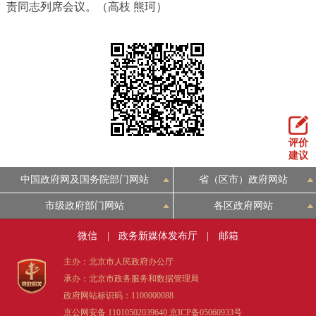
走进北京
责同志列席会议。（高枝 熊珂）
北京概况
十六区概览
人文北京
绿色北京
图说北京
视频北京
多语种
评价
ENGLISH
한국어
建议
日本語
中国政府网及国务院部门网站
省（区市）政府网站
DEUTSCH
FRANÇAIS
РУССКИЙ ЯЗЫК
市级政府部门网站
各区政府网站
微信
|
政务新媒体发布厅
|
邮箱
ESPAÑOL
العربية
PORTUGUÊS
主办：北京市人民政府办公厅
承办：北京市政务服务和数据管理局
ITALIANO
政府网站标识码：1100000088
京公网安备 11010502039640
京ICP备05060933号