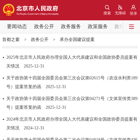
网站地图
搜索
无障碍
登录
要闻动态
要闻动态
政务公开
政务服务
政策服务
政民互动
首都之窗
>
政务公开
>
承办全国建议提案
党中央精神
国务院信息
中央部委动态
2025年北京市人民政府办理全国人大代表建议和全国政协委员提案有
北京要闻
会议信息
部门动态
关情况
2025-12-31
关于政协第十四届全国委员会第三次会议第02615号（农业水利类189
各区热点
号）提案答复的函
2025-12-31
政务公开
关于政协第十四届全国委员会第三次会议第04271号（文体宣传类389
号）提案答复的函
2025-12-31
市领导
机构职能
政策服务
2024年北京市人民政府办理全国人大代表建议和全国政协委员提案有
关情况
2024-12-31
政策兑现
政策解读
回应关切
关于政协第十四届全国委员会第二次会议第04818号（文体宣传类436