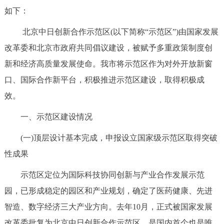
如下：
决策公开
专题公开
北京中日创新合作示范区(以下简称“示范区”)由国家发展
政务服务
改革委和北京市政府共同倡议建设，被赋予多重政策制度创
个人服务
法人服务
部门服务
新和经济高质量发展使命。我市将示范区作为对外开放新窗
口、国际合作新平台，积极推进示范区建设，取得积极成
便民服务
利企服务
投资项目
效。
一、示范区建设情况
中介服务
阳光政务
(一)顶层设计基本完成，申报设立国家级示范区取得突破
政民互动
性成果
12345网上接诉即办
我要咨询
我要建议
示范区定位为国际科技协同创新与产业合作发展示范
园，已形成稳定的园区和产业规划，确定了医药健康、先进
参与调查
在线访谈
图说互动
智造、数字经济三大产业方向。去年10月，正式被国家发展
改革委批复为北京中日创新合作示范区，是国内首个也是唯