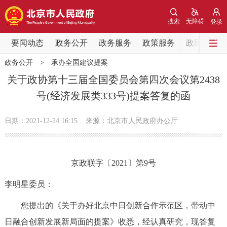
网站地图
搜索
无障碍
登录
要闻动态
要闻动态
政务公开
政务服务
政策服务
政民互动
政务公开
>
承办全国建议提案
党中央精神
国务院信息
中央部委动态
关于政协第十三届全国委员会第四次会议第2438
号(经济发展类333号)提案答复的函
北京要闻
会议信息
部门动态
日期：2021-12-24 16:15
来源：北京市人民政府办公厅
各区热点
政务公开
京政联字〔2021〕第9号
市领导
机构职能
政策服务
李明星委员：
您提出的《关于办好北京中日创新合作示范区，带动中
政策兑现
政策解读
回应关切
日融合创新发展新局面的提案》收悉，经认真研究，现答复