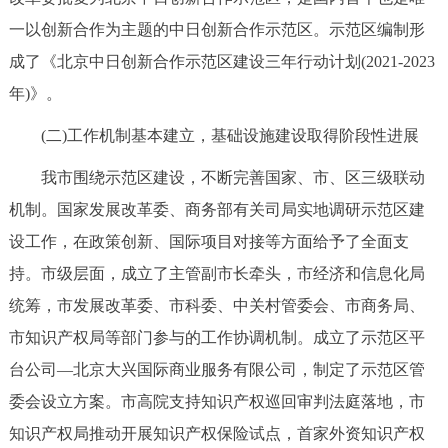
走进北京
一以创新合作为主题的中日创新合作示范区。示范区编制形
北京概况
十六区概览
人文北京
成了《北京中日创新合作示范区建设三年行动计划(2021-2023
年)》。
绿色北京
图说北京
视频北京
(二)工作机制基本建立，基础设施建设取得阶段性进展
多语种
我市围绕示范区建设，不断完善国家、市、区三级联动
机制。国家发展改革委、商务部有关司局实地调研示范区建
ENGLISH
한국어
日本語
设工作，在政策创新、国际项目对接等方面给予了全面支
持。市级层面，成立了主管副市长牵头，市经济和信息化局
DEUTSCH
FRANÇAIS
РУССКИЙ ЯЗЫК
统筹，市发展改革委、市科委、中关村管委会、市商务局、
市知识产权局等部门参与的工作协调机制。成立了示范区平
ESPAÑOL
العربية
PORTUGUÊS
台公司—北京大兴国际商业服务有限公司，制定了示范区管
ITALIANO
委会设立方案。市高院支持知识产权巡回审判法庭落地，市
知识产权局推动开展知识产权保险试点，首家外资知识产权