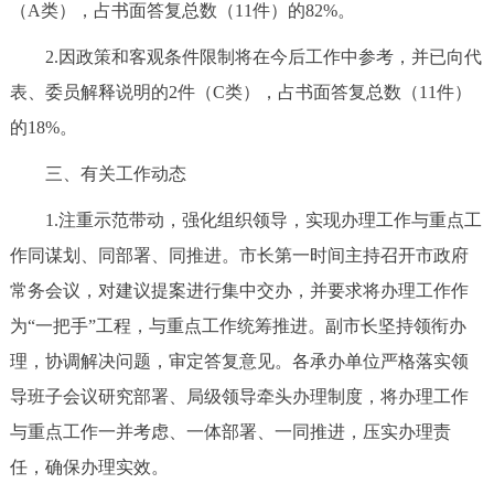
走进北京
（A类），占书面答复总数（11件）的82%。
2.因政策和客观条件限制将在今后工作中参考，并已向代
北京概况
十六区概览
人文北京
表、委员解释说明的2件（C类），占书面答复总数（11件）
的18%。
绿色北京
图说北京
视频北京
三、有关工作动态
多语种
1.注重示范带动，强化组织领导，实现办理工作与重点工
ENGLISH
한국어
日本語
作同谋划、同部署、同推进。市长第一时间主持召开市政府
常务会议，对建议提案进行集中交办，并要求将办理工作作
DEUTSCH
FRANÇAIS
РУССКИЙ ЯЗЫК
为“一把手”工程，与重点工作统筹推进。副市长坚持领衔办
理，协调解决问题，审定答复意见。各承办单位严格落实领
ESPAÑOL
العربية
PORTUGUÊS
导班子会议研究部署、局级领导牵头办理制度，将办理工作
与重点工作一并考虑、一体部署、一同推进，压实办理责
ITALIANO
任，确保办理实效。