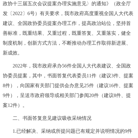
政协十三届五次会议提案办理实施意见〉的通知》（政全厅
决策公开
专题公开
发〔2022〕6号）有关要求，我市政府高度重视全国人大代表
政务服务
建议、全国政协委员提案办理工作，提高政治站位，坚持首
善标准，既重结果、又重过程，既重答复、又重落实，健全
个人服务
法人服务
部门服务
制度机制，创新方式方法，不断推动办理工作取得新进展、
新成效。
便民服务
利企服务
投资项目
2022年，我市政府承办56件全国人大代表建议、全国政
协委员提案，其中，书面答复代表委员11件（建议3件、提案
中介服务
阳光政务
8件），向国家有关部门提供会办意见25件（建议16件、提案
政民互动
9件），呈送市政府领导或相关部门参阅20件（建议8件、提
案12件）。
12345网上接诉即办
我要咨询
我要建议
二、书面答复意见建议吸收采纳情况
参与调查
在线访谈
图说互动
1.已经解决、采纳或所提问题已有规定并说明情况的9件