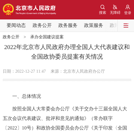
网站地图
搜索
无障碍
登录
要闻动态
要闻动态
政务公开
政务服务
政策服务
政民互动
政务公开
>
承办全国建议提案
党中央精神
国务院信息
中央部委动态
2022年北京市人民政府办理全国人大代表建议和
全国政协委员提案有关情况
北京要闻
会议信息
部门动态
日期：2022-12-27 11:47
来源：​北京市人民政府办公厅
各区热点
政务公开
一、总体情况
市领导
机构职能
政策服务
按照全国人大常委会办公厅《关于交办十三届全国人大
五次会议代表建议、批评和意见的通知》（常办联字
政策兑现
政策解读
回应关切
〔2022〕10号）和政协全国委员会办公厅《关于印发〈全国