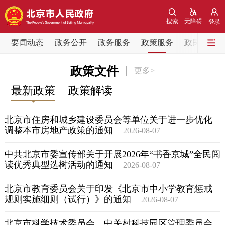
网站地图
搜索
无障碍
登录
要闻动态
要闻动态
政务公开
政务服务
政策服务
政民互动
党中央精神
国务院信息
中央部委动态
政策文件
更多>
最新政策
政策解读
北京要闻
会议信息
部门动态
北京市住房和城乡建设委员会等单位关于进一步优化
各区热点
调整本市房地产政策的通知
2026-08-07
政务公开
中共北京市委宣传部关于开展2026年“书香京城”全民阅
读优秀典型选树活动的通知
2026-08-07
市领导
机构职能
政策服务
北京市教育委员会关于印发《北京市中小学教育惩戒
规则实施细则（试行）》的通知
2026-08-07
政策兑现
政策解读
回应关切
北京市科学技术委员会、中关村科技园区管理委员会