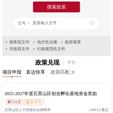
走进北京
搜索政策
北京概况
十六区概览
人文北京
绿色北京
图说北京
视频北京
国务院文件
地方性法规
政府规章
多语种
市政府文件
行政规范性文件
ENGLISH
한국어
日本語
政策兑现
更多>
DEUTSCH
FRANÇAIS
РУССКИЙ ЯЗЫК
项目申报
直达快享
政策匹配
ESPAÑOL
العربية
PORTUGUÊS
2025-2027年度石景山区创业孵化基地资金奖励
ITALIANO
剩510天
最高30万
石景山区人力资源社会保障局
14403人看过