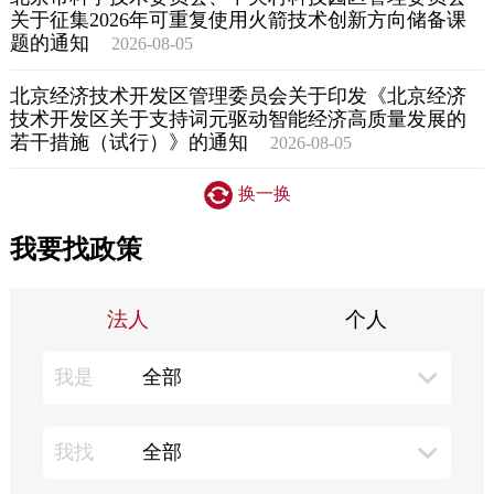
关于征集2026年可重复使用火箭技术创新方向储备课
决策公开
专题公开
题的通知
2026-08-05
政务服务
北京经济技术开发区管理委员会关于印发《北京经济
技术开发区关于支持词元驱动智能经济高质量发展的
个人服务
法人服务
部门服务
若干措施（试行）》的通知
2026-08-05
换一换
便民服务
利企服务
投资项目
我要找政策
中介服务
阳光政务
法人
个人
政民互动
我是
全部
12345网上接诉即办
我要咨询
我要建议
参与调查
在线访谈
图说互动
我找
全部