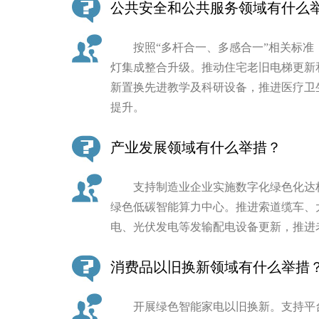
公共安全和公共服务领域有什么
走进北京
按照“多杆合一、多感合一”相关标准
北京概况
灯集成整合升级。推动住宅老旧电梯更新
新置换先进教学及科研设备，推进医疗卫
绿色北京
提升。
多语种
产业发展领域有什么举措？
ENGLISH
支持制造业企业实施数字化绿色化达标
绿色低碳智能算力中心。推进索道缆车、
DEUTSCH
电、光伏发电等发输配电设备更新，推进
ESPAÑOL
消费品以旧换新领域有什么举措
ITALIANO
开展绿色智能家电以旧换新。支持平台