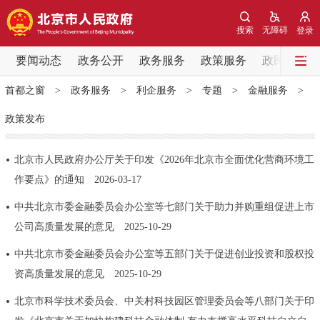
网站地图
搜索
无障碍
登录
要闻动态
要闻动态
政务公开
政务服务
政策服务
政民互动
首都之窗
>
政务服务
>
利企服务
>
专题
>
金融服务
>
党中央精神
国务院信息
中央部委动态
政策发布
北京要闻
会议信息
部门动态
北京市人民政府办公厅关于印发《2026年北京市全面优化营商环境工
作要点》的通知
2026-03-17
各区热点
中共北京市委金融委员会办公室等七部门关于助力并购重组促进上市
政务公开
公司高质量发展的意见
2025-10-29
市领导
机构职能
政策服务
中共北京市委金融委员会办公室等五部门关于促进创业投资和股权投
资高质量发展的意见
2025-10-29
政策兑现
政策解读
回应关切
北京市科学技术委员会、中关村科技园区管理委员会等八部门关于印