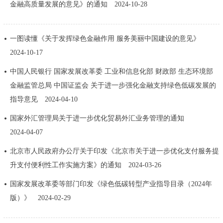
走进北京
金融高质量发展的意见》的通知
2024-10-28
北京概况
十六区概览
人文北京
一图读懂《关于发挥绿色金融作用 服务美丽中国建设的意见》
2024-10-17
绿色北京
图说北京
视频北京
中国人民银行 国家发展改革委 工业和信息化部 财政部 生态环境部
多语种
金融监管总局 中国证监会 关于进一步强化金融支持绿色低碳发展的
指导意见
2024-04-10
ENGLISH
한국어
日本語
国家外汇管理局关于进一步优化贸易外汇业务管理的通知
2024-04-07
DEUTSCH
FRANÇAIS
РУССКИЙ ЯЗЫК
北京市人民政府办公厅关于印发《北京市关于进一步优化支付服务提
升支付便利性工作实施方案》的通知
2024-03-26
ESPAÑOL
العربية
PORTUGUÊS
国家发展改革委等部门印发《绿色低碳转型产业指导目录（2024年
版）》
2024-02-29
ITALIANO