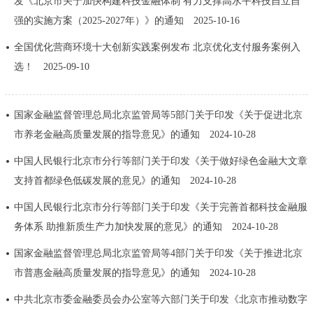
发《北京市关于加快构建科技金融体制 有力支撑高水平科技自立自
决策公开
专题公开
强的实施方案（2025-2027年）》的通知
2025-10-16
全国优化营商环境十大创新实践案例发布 北京优化支付服务案例入
政务服务
选！
2025-09-10
个人服务
法人服务
部门服务
国家金融监督管理总局北京监管局等5部门关于印发《关于促进北京
便民服务
利企服务
投资项目
市养老金融高质量发展的指导意见》的通知
2024-10-28
中国人民银行北京市分行等部门关于印发《关于做好绿色金融大文章
中介服务
阳光政务
支持首都绿色低碳发展的意见》的通知
2024-10-28
政民互动
中国人民银行北京市分行等部门关于印发《关于完善首都科技金融服
务体系 助推新质生产力加快发展的意见》的通知
2024-10-28
12345网上接诉即办
我要咨询
我要建议
国家金融监督管理总局北京监管局等4部门关于印发《关于推进北京
市普惠金融高质量发展的指导意见》的通知
2024-10-28
参与调查
在线访谈
图说互动
中共北京市委金融委员会办公室等六部门关于印发《北京市推动数字