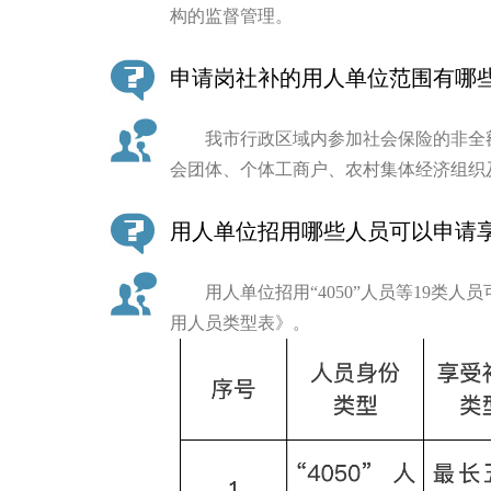
构的监督管理。
走进北京
申请岗社补的用人单位范围有哪
北京概况
我市行政区域内参加社会保险的非全额
绿色北京
会团体、个体工商户、农村集体经济组织
多语种
用人单位招用哪些人员可以申请
ENGLISH
用人单位招用“4050”人员等19类人
用人员类型表》。
DEUTSCH
ESPAÑOL
ITALIANO