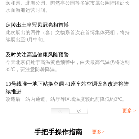
走进北京
颐和园、北海公园、陶然亭公园等多家市属公园陆续延长
水面游船运营时间。
北京概况
十六区概览
人文北京
定陵出土皇冠凤冠亮相首博
此次展出的四件（套）文物系首次在首博集体亮相，将持
绿色北京
图说北京
视频北京
续展出至9月中旬。
多语种
及时关注高温健康风险预警
今天北京仍处于高温黄色预警中，白天最高气温仍将达到
ENGLISH
한국어
日本語
35℃，要注意防暑降温。
13号线唯一地下站换空调 41座车站空调设备改造将陆
DEUTSCH
FRANÇAIS
РУССКИЙ ЯЗЫК
续推进
改造后，站内通道、站厅等区域温度较此前降低约2℃。
ESPAÑOL
العربية
PORTUGUÊS
更多 >
海淀10家科技园区 暑期免费开放
AI原点社区、北京卫星制造厂科技园等10家科技园区将向
ITALIANO
公众开放。
手把手操作指南
更多>