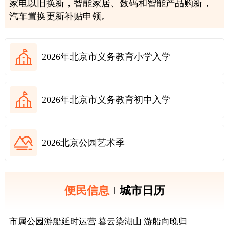
家电以旧换新，智能家居、数码和智能产品购新，
决策公开
专题公开
汽车置换更新补贴申领。
政务服务
2026年北京市义务教育小学入学
个人服务
法人服务
部门服务
便民服务
利企服务
投资项目
2026年北京市义务教育初中入学
中介服务
阳光政务
2026北京公园艺术季
政民互动
12345网上接诉即办
我要咨询
我要建议
便民信息
城市日历
|
参与调查
在线访谈
图说互动
市属公园游船延时运营 暮云染湖山 游船向晚归