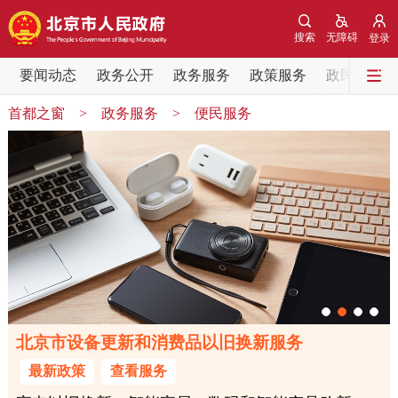
网站地图
搜索
无障碍
登录
要闻动态
要闻动态
政务公开
政务服务
政策服务
政民互动
首都之窗
>
政务服务
>
便民服务
党中央精神
国务院信息
中央部委动态
北京要闻
会议信息
部门动态
各区热点
政务公开
市领导
机构职能
政策服务
北京市设备更新和消费品以旧换新服务
政策兑现
政策解读
回应关切
最新政策
查看服务