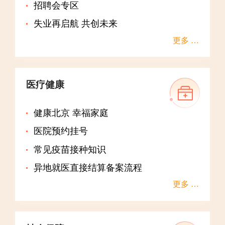
通。
招聘会专区
通州三座进京检查站将启动升级改造
失业再启航 共创未来
改造计划于2026年11月底前完工，改造后，预计三站通行
更多 …
效率平均提高三成以上。
工作群里喊你领“高温津贴” 警方提醒：别点！有人
趁“热”诈骗
医疗健康
北京警方提醒市民，不点击、扫描非官方网站发布的链
接、二维码，不安装未知软件。
健康北京 幸福家庭
医院预约挂号
常见疫苗接种知识
异地就医直接结算备案流程
更多 …