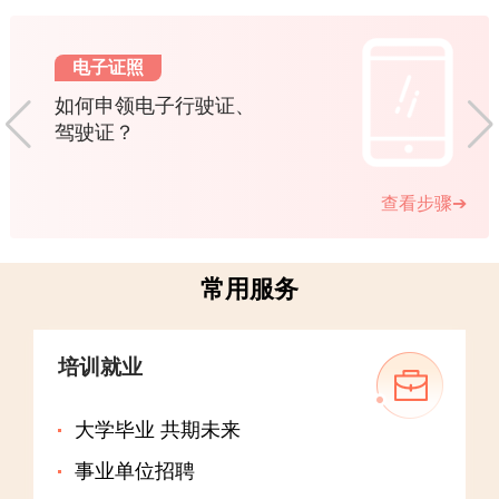
结构复杂 清洁盲区多 夏季菌群繁殖快 吸管杯装白开水
回到顶部
也会生菌
针对这类餐饮器具，专家给出“拆、刷、消、干”四步清洁
电子证照
法。
如何申领电子行驶证、
8K裸眼3D画面还原太空生活 神十七返回舱亮相“筑梦星
驾驶证？
辰”展
“筑梦星辰——神舟十七号载人飞船返回舱”展将在党史展
览馆长期展出。
查看步骤➔
市应急局发布8月风险提示 降水偏多 警惕洪涝和地质灾
害
8月份，预计本市平均降水量比常年同期偏多二至三成，平
常用服务
均气温较常年同期略偏高。
第二届世界人形机器人运动会购票指南发布
8月22日至26日，第二届世界人形机器人运动会将在国家速
培训就业
滑馆“冰丝带”上演。
推动影像云平台接入所有社区卫生服务中心 本市医疗机
大学毕业 共期未来
构电子胶片服务年内全覆盖
事业单位招聘
目前，本市二级及以上医疗机构影像共享壁垒已经全面打